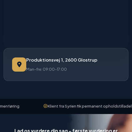
Produktionsvej 1, 2600 Glostrup
Man–fre: 09:00–17:00
føring
Klient fra Syrien fik permanent opholdstilladelse
Lad os vurdere din sag - første vurdering er