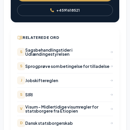
+4591618521
RELATEREDE ORD
Sagsbehandlingstider i
S
Udlændingestyrelsen
Sprogprøve som betingelse for tilladelse
S
Jobskiftereglen
J
SIRI
S
Visum - Midlertidige visumregler for
V
statsborgere fra Etiopien
Dansk statsborgerskab
D