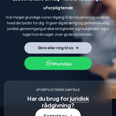
uforpligtende
Vi er meget grundige i vores tilgang til din situation og vurderer,
hvad der bedst for dig. Vi giver dig en ærlig og gennemskuelig
juridisk gennemgang af dine rettigheder og muligheder, og vi
tager kun de sager, vi ser gode potentiale i.
Skriv eller ring til os
WhatsApp
UFORPLIGTENDE SAMTALE
Har du brug for
juridisk
rådgivning?
Kontakt os