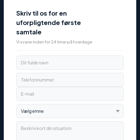
Skriv til os for en
uforpligtende første
samtale
Vi svarer inden for 24 timer på hverdage
Dit fulde navn
Telefonnummer
E-mail
Vælg emne
Beskriv kort din situation