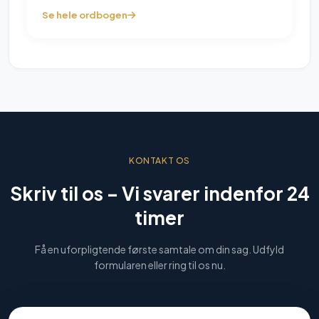
Se hele ordbogen
KONTAKT OS
Skriv til os –
Vi svarer indenfor 24
timer
Få en uforpligtende første samtale om din sag. Udfyld
formularen eller ring til os nu.