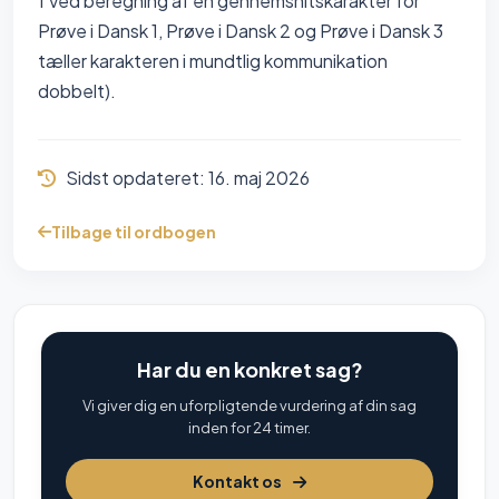
1 Ved beregning af en gennemsnitskarakter for
Prøve i Dansk 1, Prøve i Dansk 2 og Prøve i Dansk 3
tæller karakteren i mundtlig kommunikation
dobbelt).
Sidst opdateret:
16. maj 2026
Tilbage til ordbogen
Har du en konkret sag?
Vi giver dig en uforpligtende vurdering af din sag
inden for 24 timer.
Kontakt os