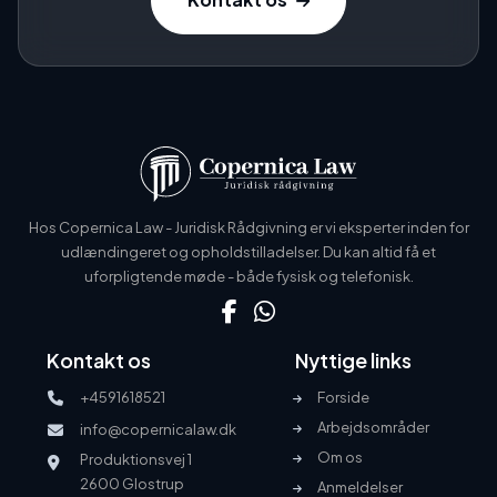
Hos Copernica Law - Juridisk Rådgivning er vi eksperter inden for
udlændingeret og opholdstilladelser. Du kan altid få et
uforpligtende møde - både fysisk og telefonisk.
Kontakt os
Nyttige links
+4591618521
Forside
Arbejdsområder
info@copernicalaw.dk
Om os
Produktionsvej 1
2600 Glostrup
Anmeldelser