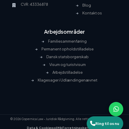
CVR: 43336878
Blog
Kontakt os
Arbejdsområder
Familiesammenføring
Permanent opholdstilladelse
Dansk statsborgerskab
Visum og turistvisum
Arbejdstilladelse
Klagesager i Udlændingenævnet
© 2026 Copernica Law - Juridisk Rådgivning. Alle rettigheder forbeholdes.
Ring til os nu
Data & Cookiepolitik
Forretningsbetingelser