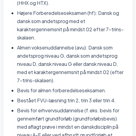
(HHX og HTX).
Højere Forberedelseseksamen (hf): Dansk og
dansk som andetsprog med et
karaktergennemsnit på mindst 02 efter 7-trins-
skalaen.
Almen voksenuddannelse (avu): Dansk som
andetsprog niveau G, dansk som andetsprog
niveau D, dansk niveau G eller dansk niveau D,
med et karaktergennemsnit på mindst 02 (efter
7-trins-skalaen).
Bevis for almen forberedelseseksamen.
Bestået FVU-læsning trin 2, trin 3 eller trin 4.
Bevis for erhvervsuddannelse (f.eks. bevis for
gennemført grundforløb (grundforløbsbevis)
med aflagt prøve i mindst en danskdisciplin på
niveau A-F eller ved afbrudt grundforløb et