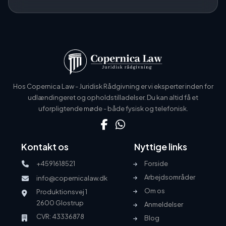
Hos Copernica Law - Juridisk Rådgivning er vi eksperter inden for
udlændingeret og opholdstilladelser. Du kan altid få et
uforpligtende møde - både fysisk og telefonisk.
Kontakt os
Nyttige links
+4591618521
Forside
Arbejdsområder
info@copernicalaw.dk
Om os
Produktionsvej 1
2600 Glostrup
Anmeldelser
CVR: 43336878
Blog