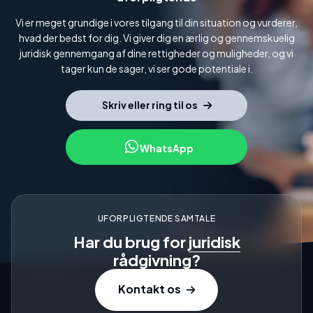
Vi er meget grundige i vores tilgang til din situation og vurderer,
hvad der bedst for dig. Vi giver dig en ærlig og gennemskuelig
juridisk gennemgang af dine rettigheder og muligheder, og vi
tager kun de sager, vi ser gode potentiale i.
Skriv eller ring til os
WhatsApp
UFORPLIGTENDE SAMTALE
Har du brug for
juridisk
rådgivning?
Kontakt os