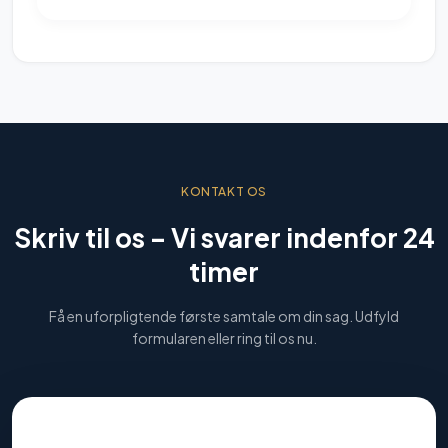
KONTAKT OS
Skriv til os –
Vi svarer indenfor 24
timer
Få en uforpligtende første samtale om din sag. Udfyld
formularen eller ring til os nu.