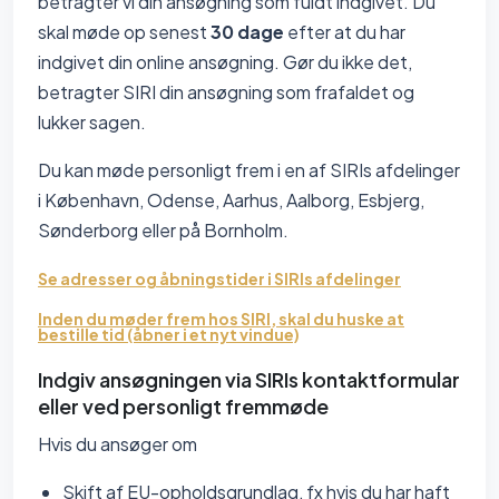
betragter vi din ansøgning som fuldt indgivet. Du
skal møde op senest
30 dage
efter at du har
indgivet din online ansøgning. Gør du ikke det,
betragter SIRI din ansøgning som frafaldet og
lukker sagen.
Du kan møde personligt frem i en af SIRIs afdelinger
i København, Odense, Aarhus, Aalborg, Esbjerg,
Sønderborg eller på Bornholm.
Se adresser og åbningstider i SIRIs afdelinger
Inden du møder frem hos SIRI, skal du huske at
bestille tid (åbner i et nyt vindue)
Indgiv ansøgningen via SIRIs kontaktformular
eller ved personligt fremmøde
Hvis du ansøger om
Skift af EU-opholdsgrundlag, fx hvis du har haft