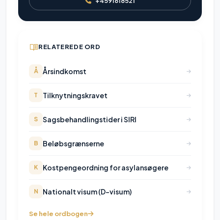
+4591618521
RELATEREDE ORD
Årsindkomst
Å
Tilknytningskravet
T
Sagsbehandlingstider i SIRI
S
Beløbsgrænserne
B
Kostpengeordning for asylansøgere
K
Nationalt visum (D-visum)
N
Se hele ordbogen