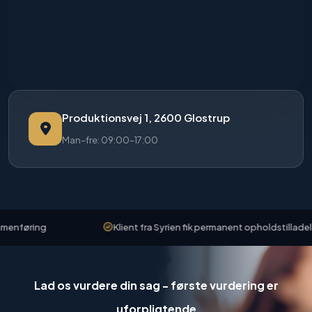
Produktionsvej 1, 2600 Glostrup
Man–fre: 09:00–17:00
føring
Klient fra Syrien fik permanent opholdstilladelse
Lad os vurdere din sag - første vurdering er
uforpligtende