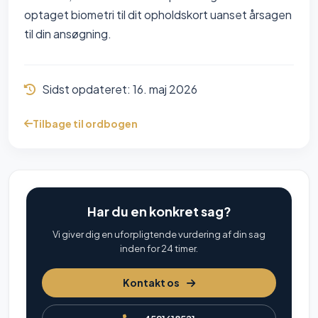
optaget biometri til dit opholdskort uanset årsagen
til din ansøgning.
Sidst opdateret:
16. maj 2026
Tilbage til ordbogen
Har du en konkret sag?
Vi giver dig en uforpligtende vurdering af din sag
inden for 24 timer.
Kontakt os