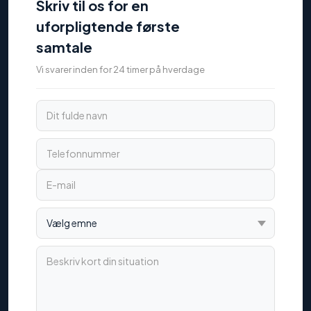
Skriv til os for en
uforpligtende første
samtale
Vi svarer inden for 24 timer på hverdage
Dit fulde navn
Telefonnummer
E-mail
Vælg emne
Beskriv kort din situation