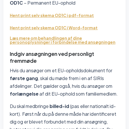
OD1C
– Permanent EU-ophold
Hent print selv skema OD1C i pdf-format
Hent print selv skema OD1C i Word-format
Læs mere om behandlingen af dine
personoplysninger i forbindelse med ansøgningen
Indgiv ansøgningen ved personligt
fremmøde
Hvis du ansøger om et EU-opholdsdokument for
første gang
, skal du møde frem i en af SIRIs
afdelinger. Det gælder også, hvis du ansøger om
forlængelse
af dit EU-ophold som familiemedlem.
Du skal medbringe
billed-id
(pas eller nationalt id-
kort). Først når du på denne måde har identificeret
dig og er blevet forbundet med din ansøgning,