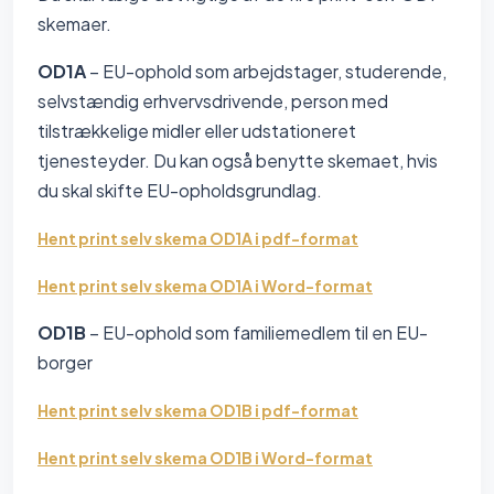
skemaer.
OD1A
– EU-ophold som arbejdstager, studerende,
selvstændig erhvervsdrivende, person med
tilstrækkelige midler eller udstationeret
tjenesteyder. Du kan også benytte skemaet, hvis
du skal skifte EU-opholdsgrundlag.
Hent print selv skema OD1A i pdf-format
Hent print selv skema OD1A i Word-format
OD1B
– EU-ophold som familiemedlem til en EU-
borger
Hent print selv skema OD1B i pdf-format
Hent print selv skema OD1B i Word-format