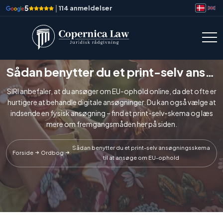
5
|
114 anmeldelser
Sådan benytter du et print-selv ansøgningsskema til at ansøge om EU-ophold
SIRI anbefaler, at du ansøger om EU-ophold online, da det ofte er
hurtigere at behandle digitale ansøgninger. Du kan også vælge at
indsende en fysisk ansøgning – find et print-selv-skema og læs
mere om fremgangsmåden her på siden.
Sådan benytter du et print-selv ansøgningsskema
Forside
Ordbog
til at ansøge om EU-ophold