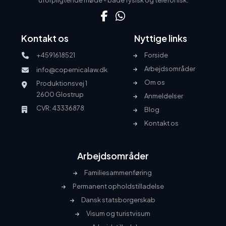
uforpligtende møde - både fysisk og telefonisk.
Kontakt os
Nyttige links
+4591618521
Forside
Arbejdsområder
info@copernicalaw.dk
Om os
Produktionsvej 1
2600 Glostrup
Anmeldelser
CVR: 43336878
Blog
Kontakt os
Arbejdsområder
Familiesammenføring
Permanent opholdstilladelse
Dansk statsborgerskab
Visum og turistvisum