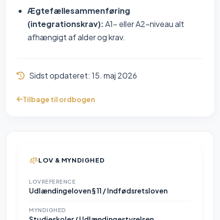
Ægtefællesammenføring
(integrationskrav):
A1- eller A2-niveau alt
afhængigt af alder og krav.
Sidst opdateret:
15. maj 2026
Tilbage til ordbogen
LOV & MYNDIGHED
LOVREFERENCE
Udlændingeloven § 11 / Indfødsretsloven
MYNDIGHED
Studieskoler / Udlændingestyrelsen