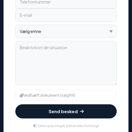
Vælg emne
Beskriv kort din situation
Vedhæft dokument (valgfrit)
Send besked
Dine oplysninger behandles fortroligt