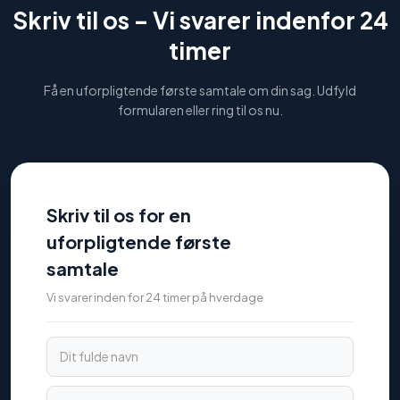
Skriv til os –
Vi svarer indenfor 24
timer
Få en uforpligtende første samtale om din sag. Udfyld
formularen eller ring til os nu.
Skriv til os for en
uforpligtende første
samtale
Vi svarer inden for 24 timer på hverdage
Dit fulde navn
Telefonnummer
E-mail