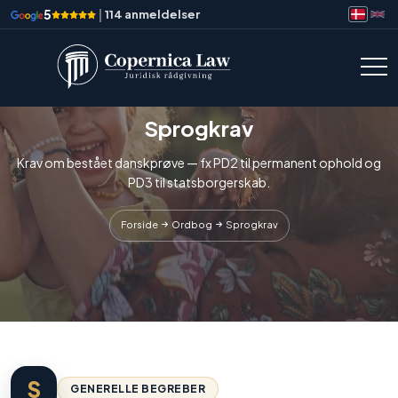
5
|
114 anmeldelser
Sprogkrav
Krav om bestået danskprøve — fx PD2 til permanent ophold og
PD3 til statsborgerskab.
Forside
Ordbog
Sprogkrav
S
GENERELLE BEGREBER