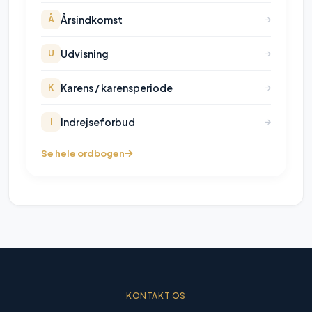
Årsindkomst
Å
Udvisning
U
Karens / karensperiode
K
Indrejseforbud
I
Se hele ordbogen
KONTAKT OS