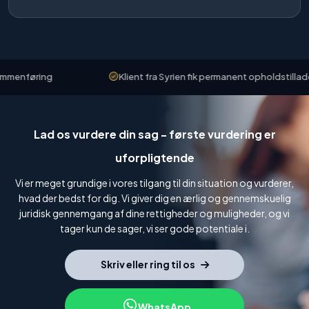
menføring
Klient fra Syrien fik permanent opholdstilladels
Lad os vurdere din sag - første vurdering er
uforpligtende
Vi er meget grundige i vores tilgang til din situation og vurderer,
hvad der bedst for dig. Vi giver dig en ærlig og gennemskuelig
juridisk gennemgang af dine rettigheder og muligheder, og vi
tager kun de sager, vi ser gode potentiale i.
Skriv eller ring til os
WhatsApp