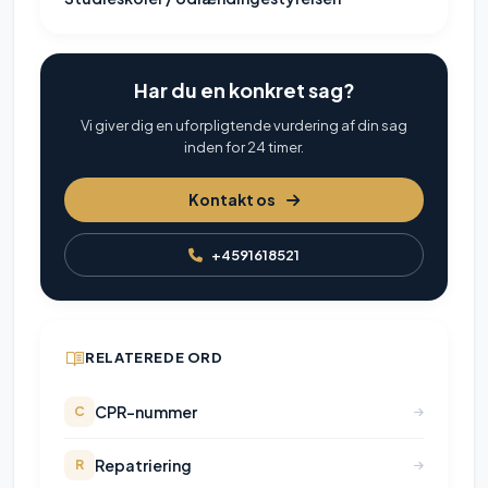
Har du en konkret sag?
Vi giver dig en uforpligtende vurdering af din sag
inden for 24 timer.
Kontakt os
+4591618521
RELATEREDE ORD
CPR-nummer
C
Repatriering
R