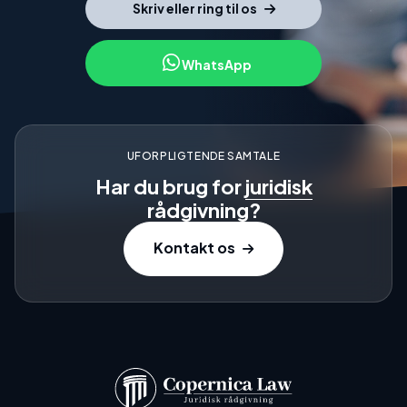
Skriv eller ring til os
WhatsApp
UFORPLIGTENDE SAMTALE
Har du brug for
juridisk
rådgivning?
Kontakt os