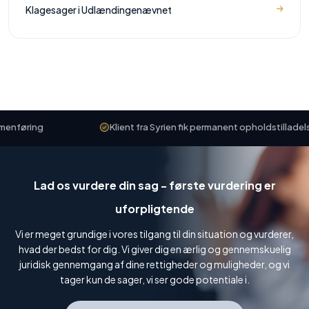
Klagesager i Udlændingenævnet
øring
Klient fra Syrien fik permanent opholdstilladelse
Lad os vurdere din sag - første vurdering er
uforpligtende
Vi er meget grundige i vores tilgang til din situation og vurderer,
hvad der bedst for dig. Vi giver dig en ærlig og gennemskuelig
juridisk gennemgang af dine rettigheder og muligheder, og vi
tager kun de sager, vi ser gode potentiale i.