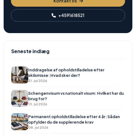
Kontakt os
+4591618521
Seneste indlæg
Inddragelse af opholdstilladelse efter
skilsmisse: Hvad sker der?
21. jul 2026
Schengenvisum vs nationalt visum: Hvilket har du
brug for?
13. jul 2026
Permanent opholdstilladelse efter 4 år: Sådan
opfylder du de supplerende krav
08. jul 2026