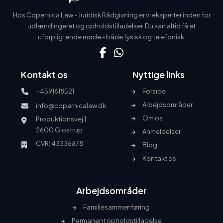
Hos Copernica Law - Juridisk Rådgivning er vi eksperter inden for
udlændingeret og opholdstilladelser. Du kan altid få et
uforpligtende møde - både fysisk og telefonisk.
Kontakt os
Nyttige links
+4591618521
Forside
Arbejdsområder
info@copernicalaw.dk
Om os
Produktionsvej 1
2600 Glostrup
Anmeldelser
CVR: 43336878
Blog
Kontakt os
Arbejdsområder
Familiesammenføring
Permanent opholdstilladelse