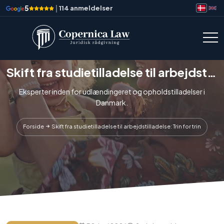
5
|
114 anmeldelser
Skift fra studietilladelse til arbejdstilladelse: Trin for trin
Eksperter inden for udlændingeret og opholdstilladelser i
Danmark.
Forside
Skift fra studietilladelse til arbejdstilladelse: Trin for trin