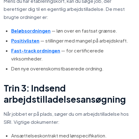
Mens du har etableringskort, kan du søge job, der
berettiger dig til en egentlig arbejdstilladelse. De mest
brugte ordninger er:
— løn over en fastsat grænse.
Beløbsordningen
— stillinger med mangel på arbejdskraft.
Positivlisten
— for certificerede
Fast-track ordningen
virksomheder.
Den nye overenskomstbaserede ordning.
Trin 3: Indsend
arbejdstilladelsesansøgning
Når jobbet er på plads, søger du om arbejdstilladelse hos
SIRI. Vigtige dokumenter:
Ansættelseskontrakt med lønspecifikation.