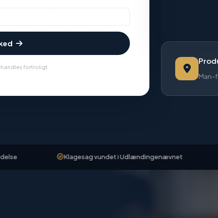
sked
Produ
handles fortroligt
Man–f
Klagesag vundet i Udlændingenævnet
Klient f