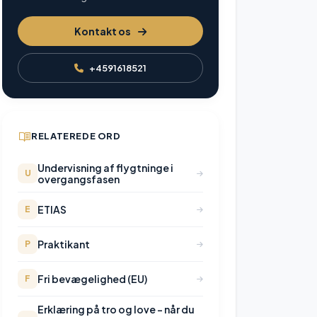
Kontakt os
+4591618521
RELATEREDE ORD
Undervisning af flygtninge i
U
overgangsfasen
ETIAS
E
Praktikant
P
Fri bevægelighed (EU)
F
Erklæring på tro og love – når du