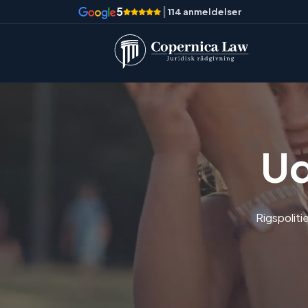
5
|
114 anmeldelser
Ud
Rigspoliti