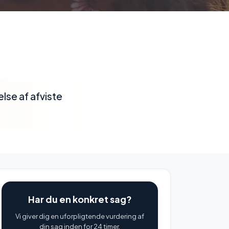
lse af afviste
Har du en konkret sag?
Vi giver dig en uforpligtende vurdering af
din sag inden for 24 timer.