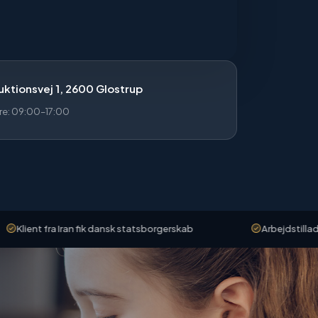
ktionsvej 1, 2600 Glostrup
re: 09:00–17:00
ra Iran fik dansk statsborgerskab
Arbejdstilladelse godken