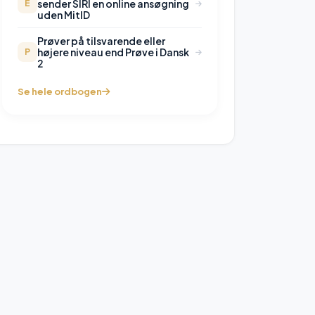
sender SIRI en online ansøgning
E
uden MitID
Prøver på tilsvarende eller
højere niveau end Prøve i Dansk
P
2
Se hele ordbogen