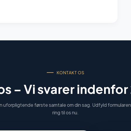
KONTAKT OS
 os –
Vi svarer indenfor
n uforpligtende første samtale om din sag. Udfyld formularen 
ring til os nu.