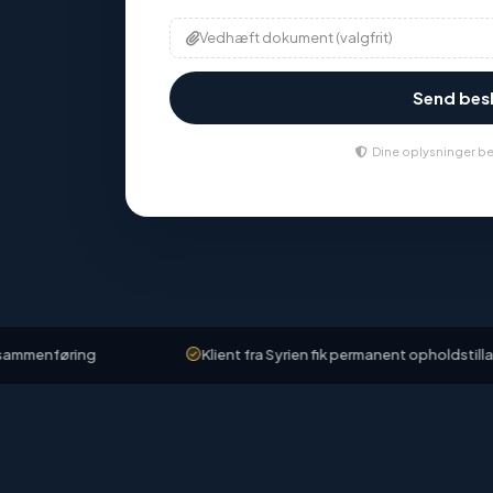
Vedhæft dokument (valgfrit)
Send be
Dine oplysninger be
ng
Klient fra Syrien fik permanent opholdstilladelse