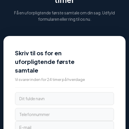
Få en uforpligtende første samtale om din sag. Udfyld
formularen eller ring til os nu.
Skriv til os for en
uforpligtende første
samtale
Vi svarer inden for 24 timer på hverdage
Dit fulde navn
Telefonnummer
E-mail