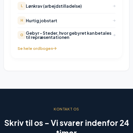
Lønkrav (arbejdstilladelse)
L
Hurtig jobstart
H
Gebyr - Steder, hvor gebyret kan betales
G
til repræsentationen
Se hele ordbogen
KONTAKT OS
Skriv til os –
Vi svarer indenfor 24
timer