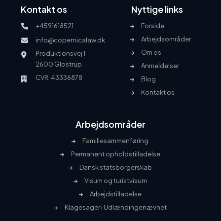
Kontakt os
Nyttige links
+4591618521
Forside
Arbejdsområder
info@copernicalaw.dk
Om os
Produktionsvej 1
2600 Glostrup
Anmeldelser
CVR: 43336878
Blog
Kontakt os
Arbejdsområder
Familiesammenføring
Permanent opholdstilladelse
Dansk statsborgerskab
Visum og turistvisum
Arbejdstilladelse
Klagesager i Udlændingenævnet