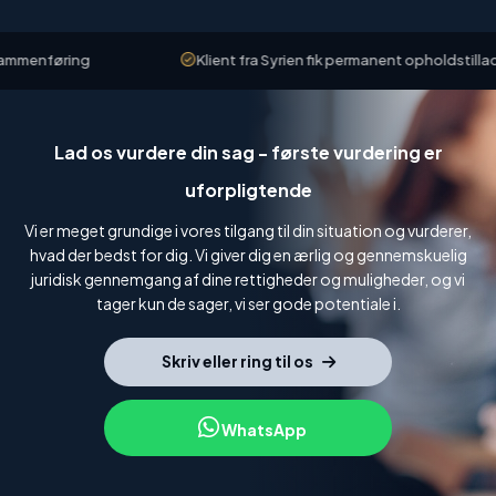
mmenføring
Klient fra Syrien fik permanent opholdstilladels
Lad os vurdere din sag - første vurdering er
uforpligtende
Vi er meget grundige i vores tilgang til din situation og vurderer,
hvad der bedst for dig. Vi giver dig en ærlig og gennemskuelig
juridisk gennemgang af dine rettigheder og muligheder, og vi
tager kun de sager, vi ser gode potentiale i.
Skriv eller ring til os
WhatsApp