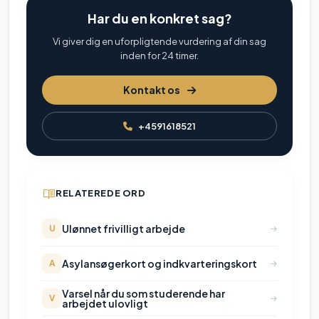
Har du en konkret sag?
Vi giver dig en uforpligtende vurdering af din sag
inden for 24 timer.
Kontakt os
+4591618521
RELATEREDE ORD
Ulønnet frivilligt arbejde
U
Asylansøgerkort og indkvarteringskort
A
Varsel når du som studerende har
V
arbejdet ulovligt