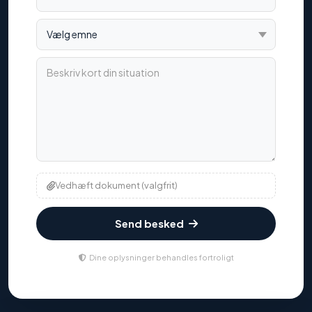
Vælg emne
Beskriv kort din situation
Vedhæft dokument (valgfrit)
Send besked
Dine oplysninger behandles fortroligt