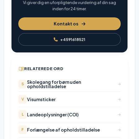
Vi giver dig en uforpligtende vurdering af din sag
inden for 24 timer.
Kontakt os
+4591618521
RELATEREDE ORD
Skolegang for børn uden
S
opholdstilladelse
Visumsticker
V
Landeoplysninger (COI)
L
Forlængelse af opholdstilladelse
F