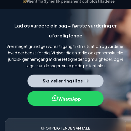
Klient fra Syrien fik permanent opholdstilladelse
Kl
Lad os vurdere din sag - første vurdering er
uforpligtende
Vi er meget grundige i vores tilgang til din situation og vurderer,
hvad der bedst for dig. Vi giver dig en ærlig og gennemskuelig
juridisk gennemgang af dine rettigheder og muligheder, og vi
tager kun de sager, vi ser gode potentiale i.
Skriv eller ring til os
WhatsApp
UFORPLIGTENDE SAMTALE