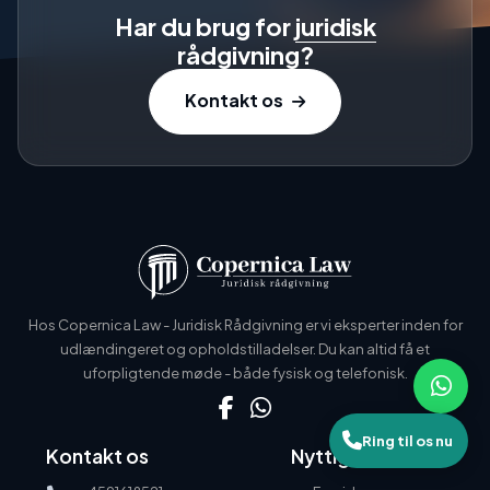
Har du brug for
juridisk
rådgivning?
Kontakt os
Hos Copernica Law - Juridisk Rådgivning er vi eksperter inden for
udlændingeret og opholdstilladelser. Du kan altid få et
uforpligtende møde - både fysisk og telefonisk.
Ring til os nu
Kontakt os
Nyttige links