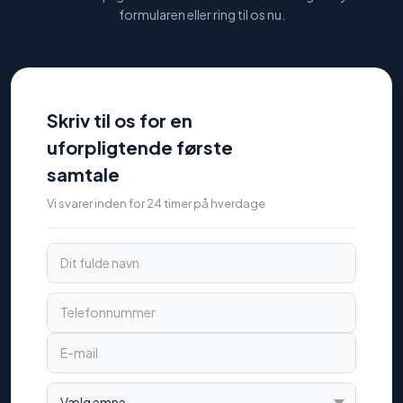
formularen eller ring til os nu.
Skriv til os for en
uforpligtende første
samtale
Vi svarer inden for 24 timer på hverdage
Dit fulde navn
Telefonnummer
E-mail
Vælg emne