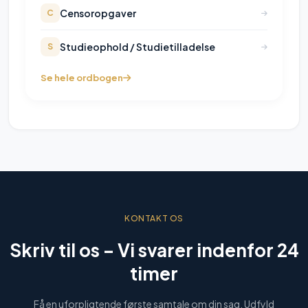
Censoropgaver
C
Studieophold / Studietilladelse
S
Se hele ordbogen
KONTAKT OS
Skriv til os –
Vi svarer indenfor 24
timer
Få en uforpligtende første samtale om din sag. Udfyld