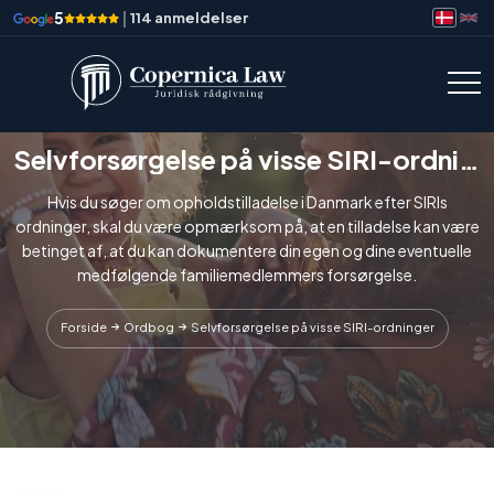
5
|
114 anmeldelser
Selvforsørgelse på visse SIRI-ordninger
Hvis du søger om opholdstilladelse i Danmark efter SIRIs
ordninger, skal du være opmærksom på, at en tilladelse kan være
betinget af, at du kan dokumentere din egen og dine eventuelle
medfølgende familiemedlemmers forsørgelse.
Forside
Ordbog
Selvforsørgelse på visse SIRI-ordninger