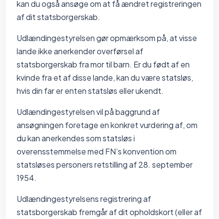
kan du også ansøge om at få ændret registreringen
af dit statsborgerskab.
Udlændingestyrelsen gør opmærksom på, at visse
lande ikke anerkender overførsel af
statsborgerskab fra mor til barn. Er du født af en
kvinde fra et af disse lande, kan du være statsløs,
hvis din far er enten statsløs eller ukendt.
Udlændingestyrelsen vil på baggrund af
ansøgningen foretage en konkret vurdering af, om
du kan anerkendes som statsløs i
overensstemmelse med FN’s konvention om
statsløses personers retstilling af 28. september
1954.
Udlændingestyrelsens registrering af
statsborgerskab fremgår af dit opholdskort (eller af