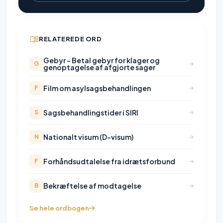
RELATEREDE ORD
Gebyr - Betal gebyr for klager og
G
genoptagelse af afgjorte sager
Film om asylsagsbehandlingen
F
Sagsbehandlingstider i SIRI
S
Nationalt visum (D-visum)
N
Forhåndsudtalelse fra idrætsforbund
F
Bekræftelse af modtagelse
B
Se hele ordbogen