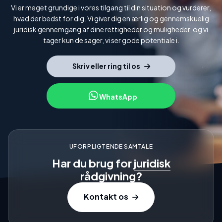
Vi er meget grundige i vores tilgang til din situation og vurderer,
hvad der bedst for dig. Vi giver dig en ærlig og gennemskuelig
juridisk gennemgang af dine rettigheder og muligheder, og vi
tager kun de sager, vi ser gode potentiale i.
Skriv eller ring til os
WhatsApp
UFORPLIGTENDE SAMTALE
Har du brug for
juridisk
rådgivning?
Kontakt os