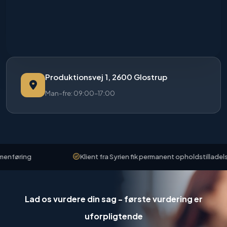
Produktionsvej 1, 2600 Glostrup
Man–fre: 09:00–17:00
øring
Klient fra Syrien fik permanent opholdstilladelse
Lad os vurdere din sag - første vurdering er
uforpligtende