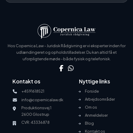
Hos Copernica Law - Juridisk Rådgivning er vi eksperter inden for
udlændingeret og opholdstilladelser. Du kan altid få et
uforpligtende møde - både fysisk og telefonisk.
Kontakt os
Nyttige links
+4591618521
Forside
Arbejdsområder
info@copernicalaw.dk
Om os
Produktionsvej 1
2600 Glostrup
Anmeldelser
CVR: 43336878
Blog
Kontakt os