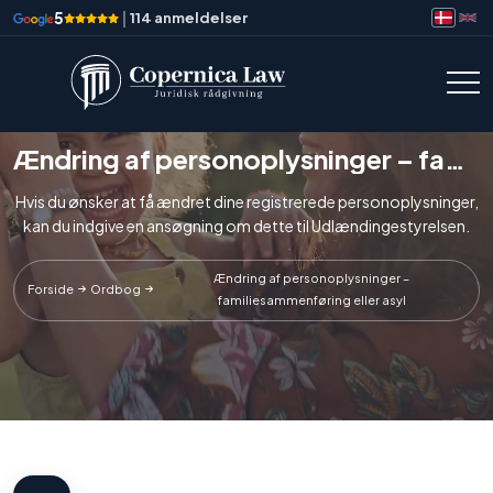
5
|
114 anmeldelser
Ændring af personoplysninger – familiesammenføring eller asyl
Hvis du ønsker at få ændret dine registrerede personoplysninger,
kan du indgive en ansøgning om dette til Udlændingestyrelsen.
Ændring af personoplysninger –
Forside
Ordbog
familiesammenføring eller asyl