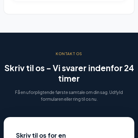
KONTAKT OS
Skriv til os –
Vi svarer indenfor 24
timer
Få en uforpligtende første samtale om din sag. Udfyld
formularen eller ring til os nu.
Skriv til os for en