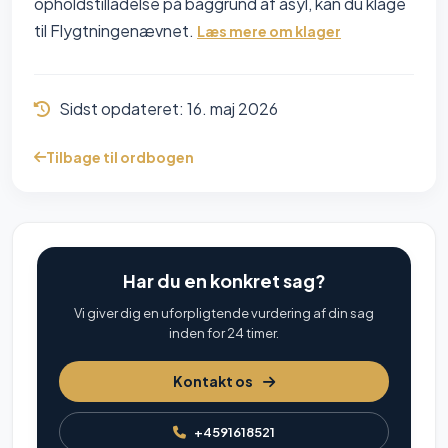
opholdstilladelse på baggrund af asyl, kan du klage
til Flygtningenævnet.
Læs mere om klager
Sidst opdateret:
16. maj 2026
Tilbage til ordbogen
Har du en konkret sag?
Vi giver dig en uforpligtende vurdering af din sag
inden for 24 timer.
Kontakt os
+4591618521