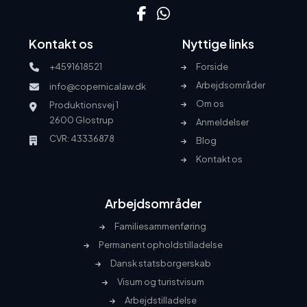
Kontakt os
Nyttige links
+4591618521
Forside
Arbejdsområder
info@copernicalaw.dk
Om os
Produktionsvej 1
2600 Glostrup
Anmeldelser
CVR: 43336878
Blog
Kontakt os
Arbejdsområder
Familiesammenføring
Permanent opholdstilladelse
Dansk statsborgerskab
Visum og turistvisum
Arbejdstilladelse