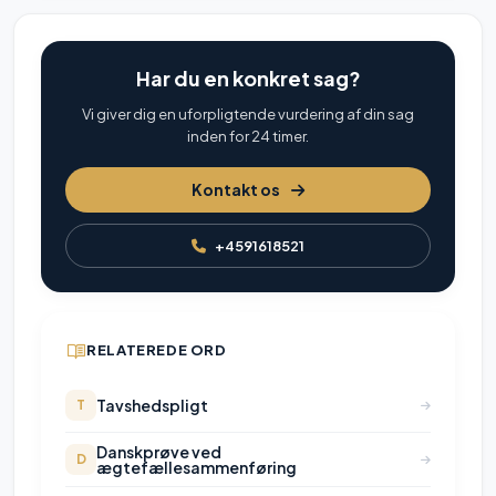
Har du en konkret sag?
Vi giver dig en uforpligtende vurdering af din sag
inden for 24 timer.
Kontakt os
+4591618521
RELATEREDE ORD
Tavshedspligt
T
Danskprøve ved
D
ægtefællesammenføring