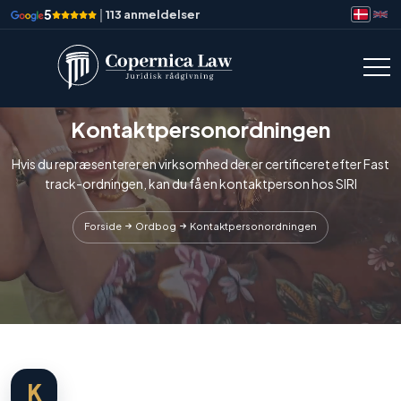
5
|
113 anmeldelser
Kontaktpersonordningen
Hvis du repræsenterer en virksomhed der er certificeret efter Fast
track-ordningen, kan du få en kontaktperson hos SIRI
Forside
Ordbog
Kontaktpersonordningen
K