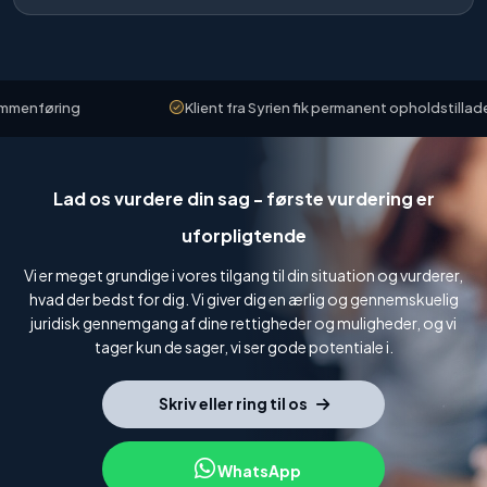
menføring
Klient fra Syrien fik permanent opholdstilladelse
Lad os vurdere din sag - første vurdering er
uforpligtende
Vi er meget grundige i vores tilgang til din situation og vurderer,
hvad der bedst for dig. Vi giver dig en ærlig og gennemskuelig
juridisk gennemgang af dine rettigheder og muligheder, og vi
tager kun de sager, vi ser gode potentiale i.
Skriv eller ring til os
WhatsApp