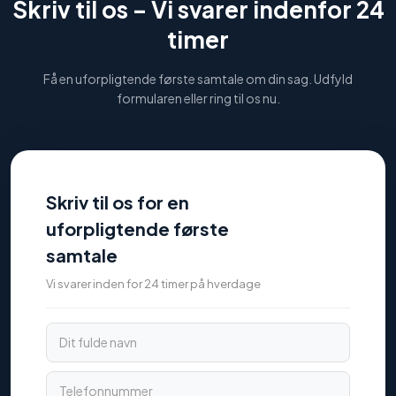
Skriv til os –
Vi svarer indenfor 24
timer
Få en uforpligtende første samtale om din sag. Udfyld
formularen eller ring til os nu.
Skriv til os for en
uforpligtende første
samtale
Vi svarer inden for 24 timer på hverdage
Dit fulde navn
Telefonnummer
E-mail