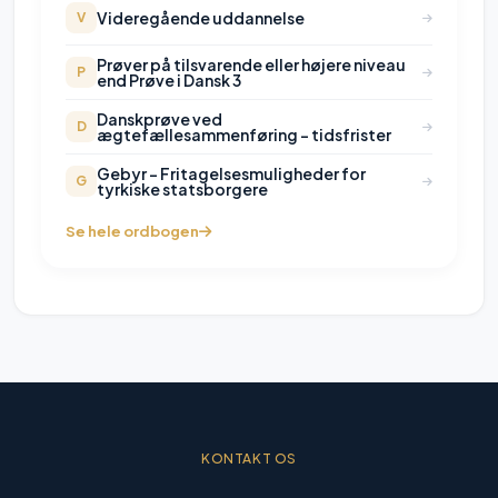
Videregående uddannelse
V
Prøver på tilsvarende eller højere niveau
P
end Prøve i Dansk 3
Danskprøve ved
D
ægtefællesammenføring - tidsfrister
Gebyr - Fritagelsesmuligheder for
G
tyrkiske statsborgere
Se hele ordbogen
KONTAKT OS