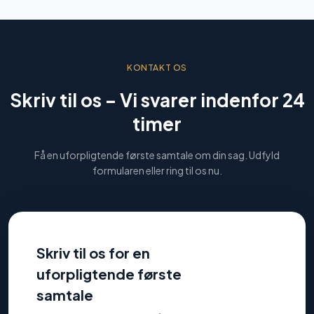
KONTAKT OS
Skriv til os –
Vi svarer indenfor 24
timer
Få en uforpligtende første samtale om din sag. Udfyld
formularen eller ring til os nu.
Skriv til os for en
uforpligtende første
samtale