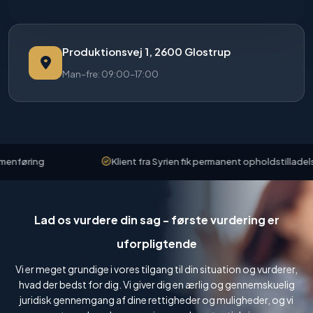
Produktionsvej 1, 2600 Glostrup
Man–fre: 09:00–17:00
føring
Klient fra Syrien fik permanent opholdstilladelse
Lad os vurdere din sag - første vurdering er
uforpligtende
Vi er meget grundige i vores tilgang til din situation og vurderer,
hvad der bedst for dig. Vi giver dig en ærlig og gennemskuelig
juridisk gennemgang af dine rettigheder og muligheder, og vi