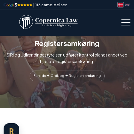
5
|
113 anmeldelser
Registersamkøring
SIRI og Udlændingestyrelsen udfører kontrol blandt andet ved
hjælp af registersamkøring.
Forside
Ordbog
Registersamkøring
R