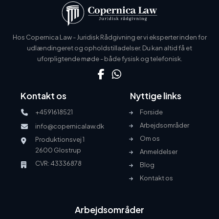
Hos Copernica Law - Juridisk Rådgivning er vi eksperter inden for
udlændingeret og opholdstilladelser. Du kan altid få et
uforpligtende møde - både fysisk og telefonisk.
Kontakt os
Nyttige links
+4591618521
Forside
Arbejdsområder
info@copernicalaw.dk
Om os
Produktionsvej 1
2600 Glostrup
Anmeldelser
CVR: 43336878
Blog
Kontakt os
Arbejdsområder