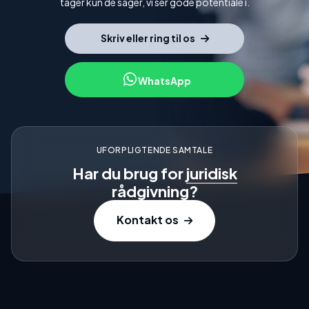
tager kun de sager, vi ser gode potentiale i.
Skriv eller ring til os
WhatsApp
UFORPLIGTENDE SAMTALE
Har du brug for
juridisk
rådgivning?
Kontakt os