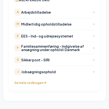
RELATEREDE ORD
Arbejdstilladelse
A
Midlertidig opholdstilladelse
M
EES - Ind- og udrejsesystemet
E
Familiesammenføring - Indgivelse af
F
ansøgning under ophold i Danmark
Sikker post - SIRI
S
Jobsøgningsophold
J
Se hele ordbogen