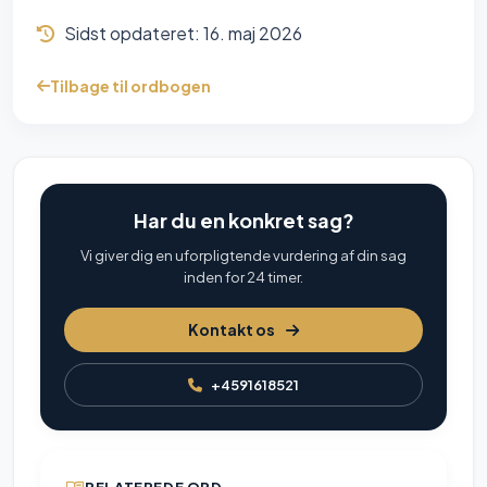
Sidst opdateret:
16. maj 2026
Tilbage til ordbogen
Har du en konkret sag?
Vi giver dig en uforpligtende vurdering af din sag
inden for 24 timer.
Kontakt os
+4591618521