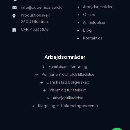
Arbejdsområder
info@copernicalaw.dk
Om os
Produktionsvej 1
2600 Glostrup
Anmeldelser
CVR: 43336878
Blog
Kontakt os
Arbejdsområder
Familiesammenføring
Permanent opholdstilladelse
Dansk statsborgerskab
Visum og turistvisum
Arbejdstilladelse
Klagesager i Udlændingenævnet