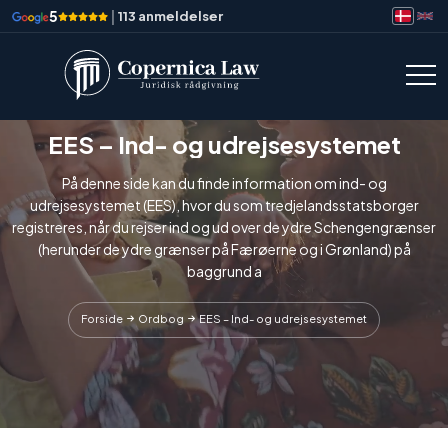
5
|
113 anmeldelser
EES – Ind- og udrejsesystemet
På denne side kan du finde information om ind- og
udrejsesystemet (EES), hvor du som tredjelandsstatsborger
registreres, når du rejser ind og ud over de ydre Schengengrænser
(herunder de ydre grænser på Færøerne og i Grønland) på
baggrund a
Forside
Ordbog
EES – Ind- og udrejsesystemet