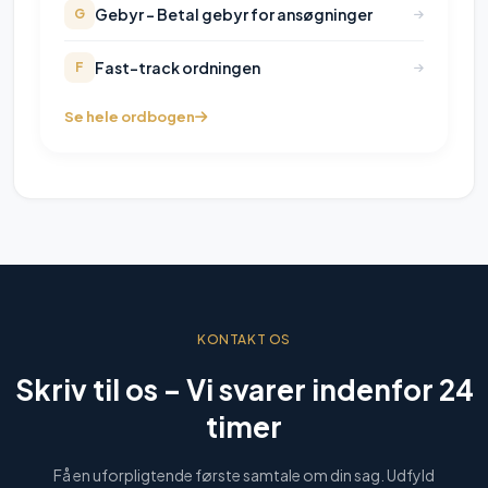
Gebyr - Betal gebyr for ansøgninger
G
Fast-track ordningen
F
Se hele ordbogen
KONTAKT OS
Skriv til os –
Vi svarer indenfor 24
timer
Få en uforpligtende første samtale om din sag. Udfyld