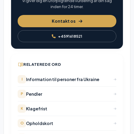
Vi giver dig en uforpligtende vurdering af din sag
inden for 24 timer.
Kontakt os
+4591618521
RELATEREDE ORD
Information til personer fra Ukraine
I
Pendler
P
Klagefrist
K
Opholdskort
O