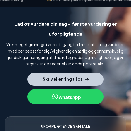
Lad os vurdere din sag - første vurdering er
uforpligtende
Vi er meget grundige i vores tilgang til din situation og vurderer,
hvad der bedst for dig. Vi giver dig en ærlig og gennemskuelig
juridisk gennemgang af dine rettigheder og muligheder, og vi
tager kun de sager, vi ser gode potentiale i.
Skriv eller ring til os
WhatsApp
UFORPLIGTENDE SAMTALE