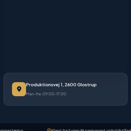
Produktionsvej 1, 2600 Glostrup
Man–fre: 09:00–17:00
menføring
Klient fra Syrien fik permanent opholdstilladels