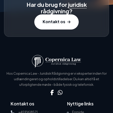
Har du brug for
juridisk
rådgivning?
Kontakt os
Hos Copernica Law - Juridisk Rådgivning er vi eksperter inden for
udlændingeret og opholdstilladelser. Du kan altid få et
uforpligtende møde - både fysisk og telefonisk.
Kontakt os
Nyttige links
+4591618521
Forside