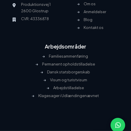
Om os
Produktionsvej 1
2600 Glostrup
Anmeldelser
CVR: 43336878
Blog
Kontakt os
Arbejdsområder
Familiesammenføring
Permanent opholdstilladelse
Dansk statsborgerskab
Visum og turistvisum
Arbejdstilladelse
Klagesager i Udlændingenævnet