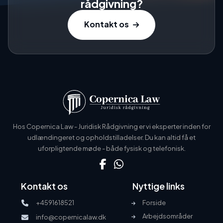
rådgivning?
Kontakt os
Hos Copernica Law - Juridisk Rådgivning er vi eksperter inden for
udlændingeret og opholdstilladelser. Du kan altid få et
uforpligtende møde - både fysisk og telefonisk.
Kontakt os
Nyttige links
+4591618521
Forside
Arbejdsområder
info@copernicalaw.dk