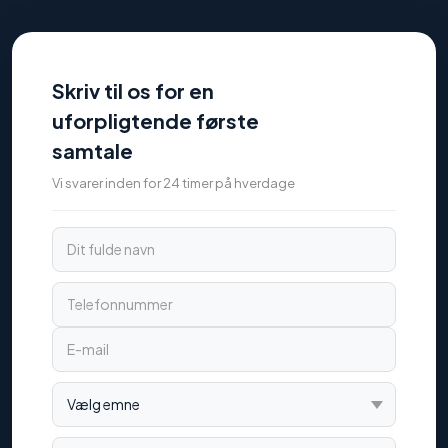
Skriv til os for en
uforpligtende første
samtale
Vi svarer inden for 24 timer på hverdage
Dit fulde navn
Telefonnummer
E-mail
Vælg emne
Beskriv kort din situation