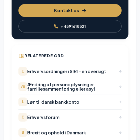
Kontakt os
+4591618521
RELATEREDE ORD
Erhvervsordninger i SIRI - en oversigt
E
Ændring af personoplysninger –
Æ
familiesammenføring eller asyl
Løn til dansk bankkonto
L
Erhvervsforum
E
Brexit og ophold i Danmark
B