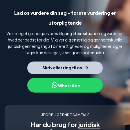
Lad os vurdere din sag - første vurdering er
uforpligtende
Vi er meget grundige i vores tilgang til din situation og vurderer,
hvad der bedst for dig. Vi giver dig en ærlig og gennemskuelig
juridisk gennemgang af dine rettigheder og muligheder, og vi
tager kun de sager, vi ser gode potentiale i.
Skriv eller ring til os
WhatsApp
UFORPLIGTENDE SAMTALE
Har du brug for
juridisk