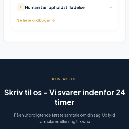
Humanitær opholdstilladelse
H
Se hele ordbogen
KONTAKT OS
Skriv til os –
Vi svarer indenfor 24
timer
Få en uforpligtende første samtale om din sag. Udfyld
formularen eller ring til os nu.