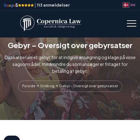
5
|
113 anmeldelser
Gebyr – Oversigt over gebyrsatser
Du skal betale et gebyr for at indgive ansøgning og klage på visse
sagsområder, medmindre du som ansøger er fritaget for
betaling af gebyr.
Forside
Ordbog
Gebyr – Oversigt over gebyrsatser