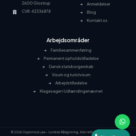
2600 Glostrup
Anmeldelser
CVR: 43336878
Blog
Kontakt os
Arbejdsområder
Familiesammenføring
Permanent opholdstilladelse
Dansk statsborgerskab
Visum og turistvisum
Arbejdstilladelse
Klagesager i Udlændingenævnet
© 2026 Copernica Law - Juridisk Rådgivning. Alle rettigheder forbeholdes.