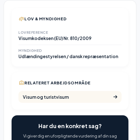
LOV & MYNDIGHED
LOVREFERENCE
Visumkodeksen (EU) Nr. 810/2009
MYNDIGHED
Udlændingestyrelsen / dansk repræsentation
RELATERET ARBEJDSOMRÅDE
Visum og turistvisum
Har du en konkret sag?
Vi giver dig en uforpligtende vurdering af din sag