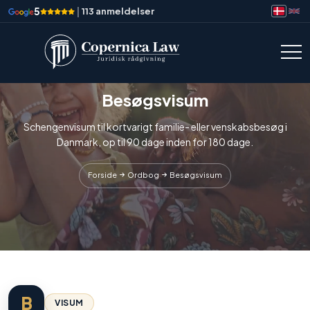
5
|
113 anmeldelser
Besøgsvisum
Schengenvisum til kortvarigt familie- eller venskabsbesøg i
Danmark, op til 90 dage inden for 180 dage.
Forside
Ordbog
Besøgsvisum
B
VISUM