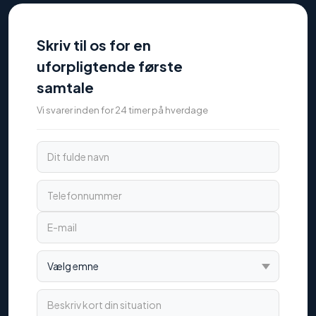
Skriv til os for en
uforpligtende første
samtale
Vi svarer inden for 24 timer på hverdage
Dit fulde navn
Telefonnummer
E-mail
Vælg emne
Beskriv kort din situation