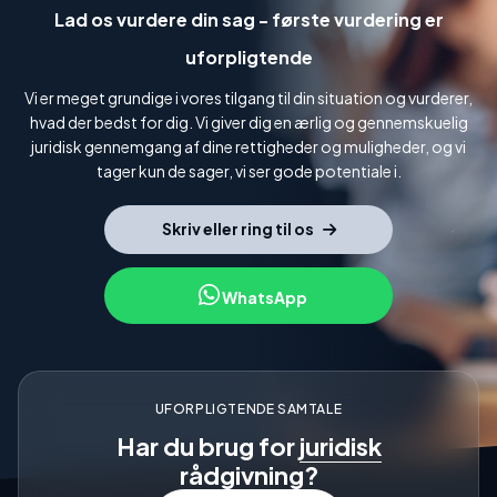
Lad os vurdere din sag - første vurdering er
uforpligtende
Vi er meget grundige i vores tilgang til din situation og vurderer,
hvad der bedst for dig. Vi giver dig en ærlig og gennemskuelig
juridisk gennemgang af dine rettigheder og muligheder, og vi
tager kun de sager, vi ser gode potentiale i.
Skriv eller ring til os
WhatsApp
UFORPLIGTENDE SAMTALE
Har du brug for
juridisk
rådgivning?