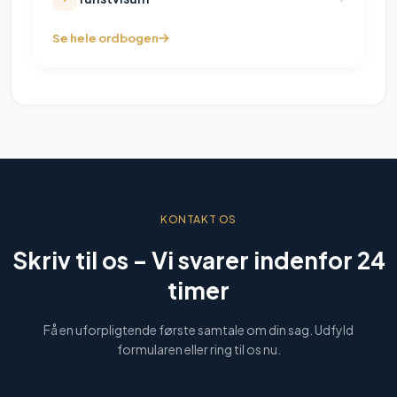
Se hele ordbogen
KONTAKT OS
Skriv til os –
Vi svarer indenfor 24
timer
Få en uforpligtende første samtale om din sag. Udfyld
formularen eller ring til os nu.