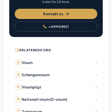
inden for 24 timer.
Kontakt os
+4591618521
RELATEREDE ORD
Visum
V
Schengenvisum
S
Visumpligt
V
Nationalt visum (D-visum)
N
Turistvisum
T