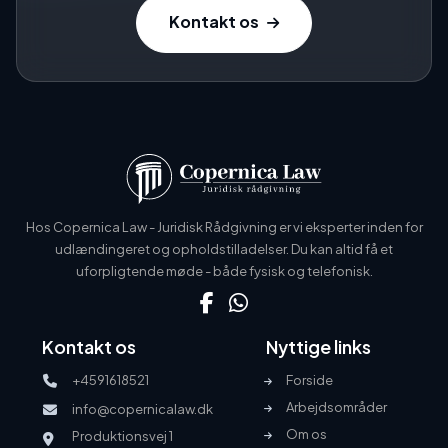
Kontakt os
Hos Copernica Law - Juridisk Rådgivning er vi eksperter inden for
udlændingeret og opholdstilladelser. Du kan altid få et
uforpligtende møde - både fysisk og telefonisk.
Kontakt os
Nyttige links
+4591618521
Forside
Arbejdsområder
info@copernicalaw.dk
Om os
Produktionsvej 1