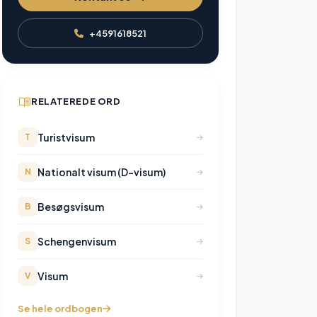
+4591618521
RELATEREDE ORD
Turistvisum
T
Nationalt visum (D-visum)
N
Besøgsvisum
B
Schengenvisum
S
Visum
V
Se hele ordbogen