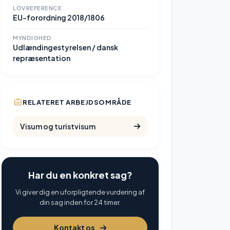
LOVREFERENCE
EU-forordning 2018/1806
MYNDIGHED
Udlændingestyrelsen / dansk
repræsentation
RELATERET ARBEJDSOMRÅDE
Visum og turistvisum
Har du en konkret sag?
Vi giver dig en uforpligtende vurdering af
din sag inden for 24 timer.
Kontakt os