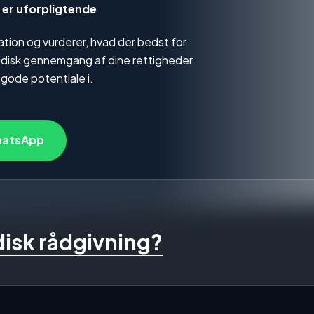
g er uforpligtende
tuation og vurderer, hvad der bedst for
uridisk gennemgang af dine rettigheder
 gode potentiale i.
atsApp
idisk rådgivning?