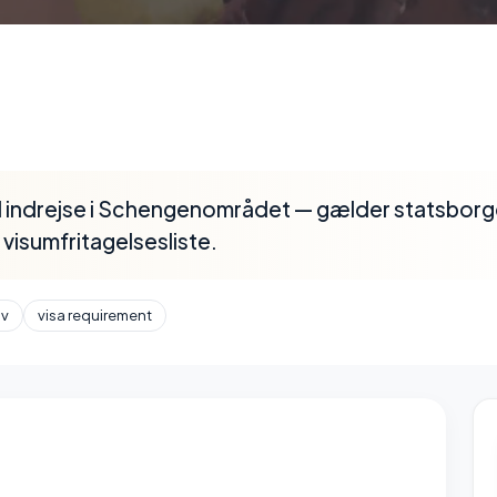
 indrejse i Schengenområdet — gælder statsborge
 visumfritagelsesliste.
av
visa requirement