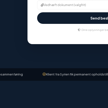
Vedhæft dokument (valgfrit)
Send be
Dine oplysninger be
føring
Klient fra Syrien fik permanent opholdstilladelse