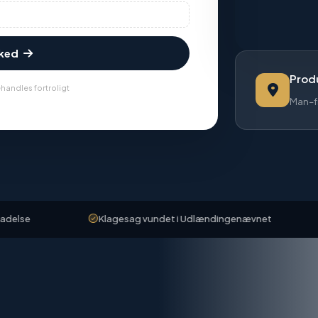
sked
Produ
handles fortroligt
Man–f
Klagesag vundet i Udlændingenævnet
Klien