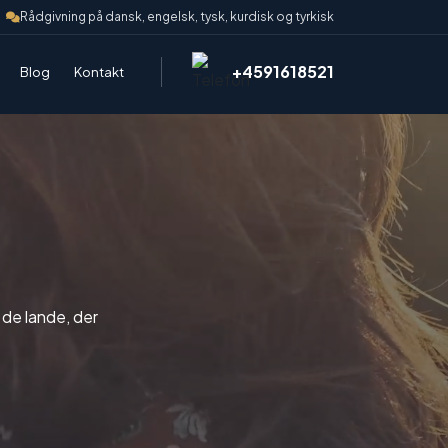
Rådgivning på dansk, engelsk, tysk, kurdisk og tyrkisk
+4591618521
Blog
Kontakt
de lande, der