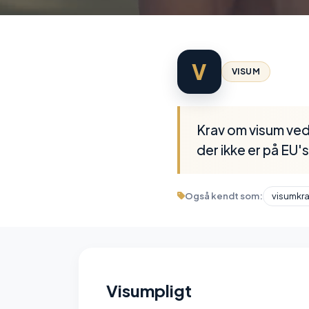
V
VISUM
Krav om visum ved
der ikke er på EU's
Også kendt som:
visumkr
Visumpligt