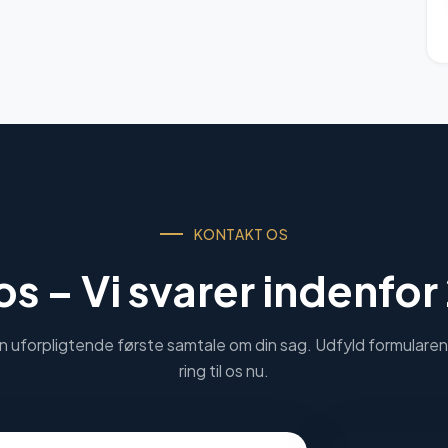
KONTAKT OS
 os –
Vi svarer indenfor
n uforpligtende første samtale om din sag. Udfyld formularen 
ring til os nu.