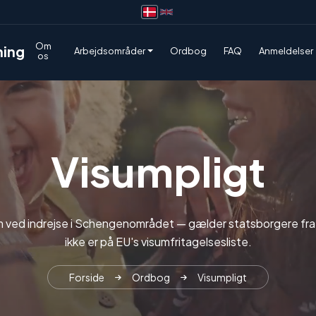
Om
Arbejdsområder
Ordbog
FAQ
Anmeldelser
os
Visumpligt
m ved indrejse i Schengenområdet — gælder statsborgere fra 
ikke er på EU's visumfritagelsesliste.
Forside
Ordbog
Visumpligt