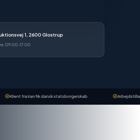
ktionsvej 1, 2600 Glostrup
re: 09:00–17:00
t fra Iran fik dansk statsborgerskab
Arbejdstilladelse god