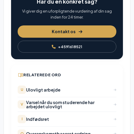
Har du en konkret sag?
Vi giver dig en uforpligtende vurdering af din sag
inden for 24 timer.
Kontakt os
+4591618521
RELATEREDE ORD
Ulovligt arbejde
U
Varsel når du som studerende har
V
arbejdet ulovligt
Indfødsret
I
Overenskomstbaseret ordning
O