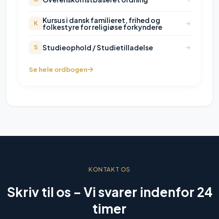
Kursus i dansk familieret, frihed og
K
folkestyre for religiøse forkyndere
Studieophold / Studietilladelse
S
Se hele ordbogen
KONTAKT OS
Skriv til os –
Vi svarer indenfor 24
timer