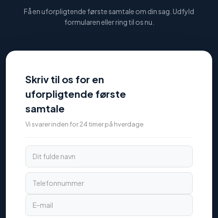
Få en uforpligtende første samtale om din sag. Udfyld
formularen eller ring til os nu.
Skriv til os for en
uforpligtende første
samtale
Vi svarer inden for 24 timer på hverdage
Dit fulde navn
Telefonnummer
E-mail