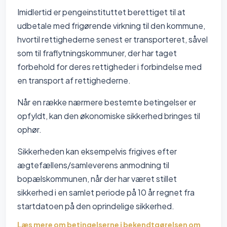
Imidlertid er pengeinstituttet berettiget til at
udbetale med frigørende virkning til den kommune,
hvortil rettighederne senest er transporteret, såvel
som til fraflytningskommuner, der har taget
forbehold for deres rettigheder i forbindelse med
en transport af rettighederne.
Når en række nærmere bestemte betingelser er
opfyldt, kan den økonomiske sikkerhed bringes til
ophør.
Sikkerheden kan eksempelvis frigives efter
ægtefællens/samleverens anmodning til
bopælskommunen, når der har været stillet
sikkerhed i en samlet periode på 10 år regnet fra
startdatoen på den oprindelige sikkerhed.
Læs mere om betingelserne i bekendtgørelsen om