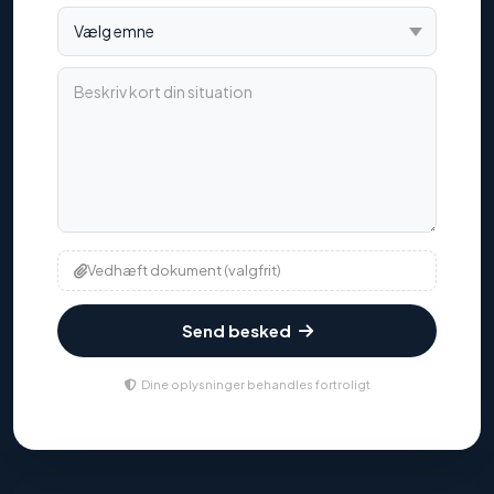
Vælg emne
Beskriv kort din situation
Vedhæft dokument (valgfrit)
Send besked
Dine oplysninger behandles fortroligt