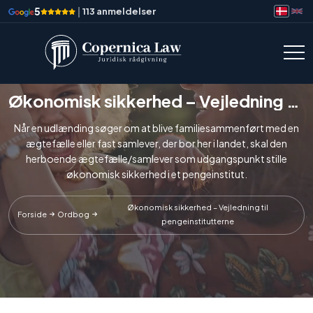
5
|
113 anmeldelser
Økonomisk sikkerhed – Vejledning til pengeinstitutterne
Når en udlænding søger om at blive familiesammenført med en
ægtefælle eller fast samlever, der bor her i landet, skal den
herboende ægtefælle/samlever som udgangspunkt stille
økonomisk sikkerhed i et pengeinstitut.
Økonomisk sikkerhed – Vejledning til
Forside
Ordbog
pengeinstitutterne