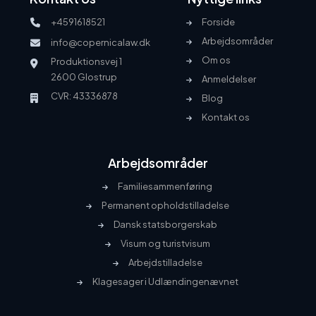
+4591618521
Forside
Arbejdsområder
info@copernicalaw.dk
Om os
Produktionsvej 1
2600 Glostrup
Anmeldelser
CVR: 43336878
Blog
Kontakt os
Arbejdsområder
Familiesammenføring
Permanent opholdstilladelse
Dansk statsborgerskab
Visum og turistvisum
Arbejdstilladelse
Klagesager i Udlændingenævnet