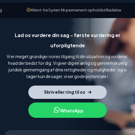
Klient fra Syrien fik permanent opholdstilladelse
Lad os vurdere din sag - første vurdering er
uforpligtende
Vi er meget grundige i vores tilgang til din situation og vurderer,
hvad der bedst for dig. Vi giver dig en ærlig og gennemskuelig
juridisk gennemgang af dine rettigheder og muligheder, og vi
tager kun de sager, vi ser gode potentiale i.
Skriv eller ring til os
WhatsApp