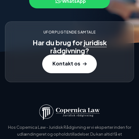
WhatsApp
UFORPLIGTENDE SAMTALE
Har du brug for
juridisk
rådgivning?
Kontakt os
Hos Copernica Law - Juridisk Rådgivning er vi eksperter inden for
udlændingeret og opholdstilladelser. Du kan altid få et