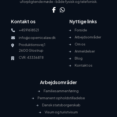
uforpligtende møde - både fysisk og telefonisk.
Kontakt os
Nyttige links
+4591618521
Forside
Arbejdsområder
info@copernicalaw.dk
Om os
Produktionsvej 1
2600 Glostrup
Anmeldelser
CVR: 43336878
Blog
Kontakt os
Arbejdsområder
Familiesammenføring
Permanent opholdstilladelse
Dansk statsborgerskab
Visum og turistvisum