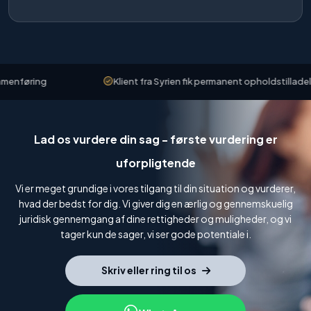
nføring
Klient fra Syrien fik permanent opholdstilladelse
Lad os vurdere din sag - første vurdering er
uforpligtende
Vi er meget grundige i vores tilgang til din situation og vurderer,
hvad der bedst for dig. Vi giver dig en ærlig og gennemskuelig
juridisk gennemgang af dine rettigheder og muligheder, og vi
tager kun de sager, vi ser gode potentiale i.
Skriv eller ring til os