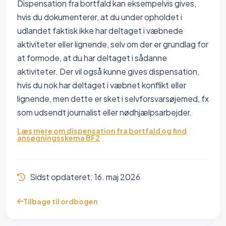
Dispensation fra bortfald kan eksempelvis gives,
hvis du dokumenterer, at du under opholdet i
udlandet faktisk ikke har deltaget i væbnede
aktiviteter eller lignende, selv om der er grundlag for
at formode, at du har deltaget i sådanne
aktiviteter. Der vil også kunne gives dispensation,
hvis du nok har deltaget i væbnet konflikt eller
lignende, men dette er sket i selvforsvarsøjemed, fx
som udsendt journalist eller nødhjælpsarbejder.
Læs mere om dispensation fra bortfald og find
ansøgningsskema BF2
Sidst opdateret:
16. maj 2026
Tilbage til ordbogen