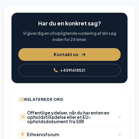
Har du en konkret sag?
Vi giver dig en uforpligtende vurdering af din sag
inden for 24 timer.
Kontakt os
+4591618521
RELATEREDE ORD
Offentlige ydelser, når du har enten en
opholdstilladelse eller et EU-
O
opholdsdokument fra SIRI
Erhvervsforum
E