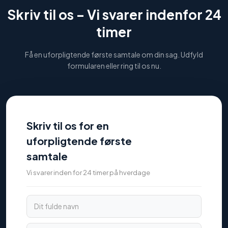
Skriv til os –
Vi svarer indenfor 24
timer
Få en uforpligtende første samtale om din sag. Udfyld
formularen eller ring til os nu.
Skriv til os for en
uforpligtende første
samtale
Vi svarer inden for 24 timer på hverdage
Dit fulde navn