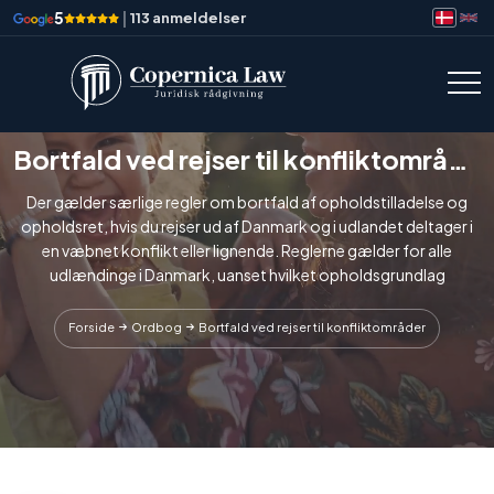
5
|
113 anmeldelser
Bortfald ved rejser til konfliktområder
Der gælder særlige regler om bortfald af opholdstilladelse og
opholdsret, hvis du rejser ud af Danmark og i udlandet deltager i
en væbnet konflikt eller lignende. Reglerne gælder for alle
udlændinge i Danmark, uanset hvilket opholdsgrundlag
Forside
Ordbog
Bortfald ved rejser til konfliktområder