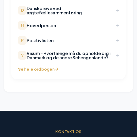
Danskprøve ved
D
ægtefællesammenføring
Hovedperson
H
Positivlisten
P
Visum - Hvor længe må du opholde dig i
V
Danmark og de andre Schengenlande?
Se hele ordbogen
KONTAKT OS