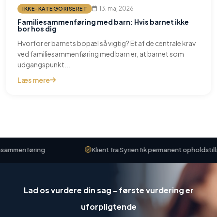
Ikke-
13. maj 2026
IKKE-KATEGORISERET
kategoriseret
Familiesammenføring med barn: Hvis barnet ikke
bor hos dig
Hvorfor er barnets bopæl så vigtig? Et af de centrale krav
ved familiesammenføring med barn er, at barnet som
udgangspunkt...
Læs mere
esammenføring
Klient fra Syrien fik permanent opholdstillad
Lad os vurdere din sag - første vurdering er
uforpligtende