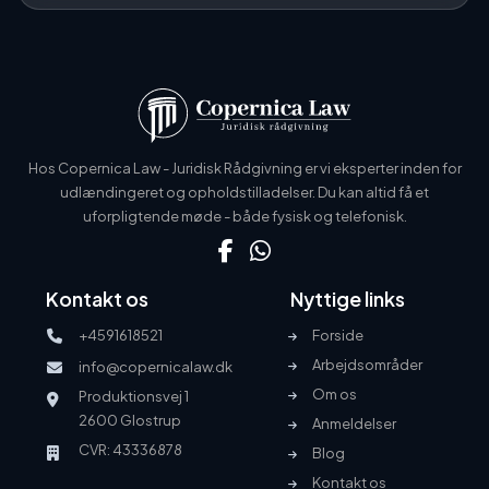
Hos Copernica Law - Juridisk Rådgivning er vi eksperter inden for
udlændingeret og opholdstilladelser. Du kan altid få et
uforpligtende møde - både fysisk og telefonisk.
Kontakt os
Nyttige links
+4591618521
Forside
Arbejdsområder
info@copernicalaw.dk
Om os
Produktionsvej 1
2600 Glostrup
Anmeldelser
CVR: 43336878
Blog
Kontakt os