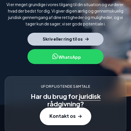
Vi er meget grundige i vores tilgang til din situation og vurderer,
hvad der bedst for dig. Vi giver dig en ærlig og gennemskuelig
juridisk gennemgang af dine rettigheder og muligheder, og vi
tager kun de sager, vi ser gode potentiale i.
Skriv eller ring til os
WhatsApp
UFORPLIGTENDE SAMTALE
Har du brug for
juridisk
rådgivning?
Kontakt os