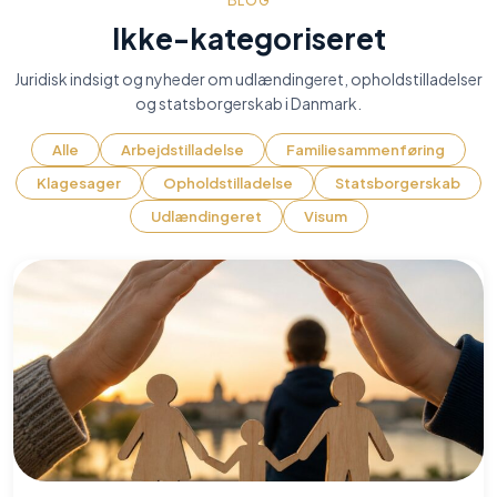
BLOG
Ikke-kategoriseret
Juridisk indsigt og nyheder om udlændingeret, opholdstilladelser
og statsborgerskab i Danmark.
Alle
Arbejdstilladelse
Familiesammenføring
Klagesager
Opholdstilladelse
Statsborgerskab
Udlændingeret
Visum