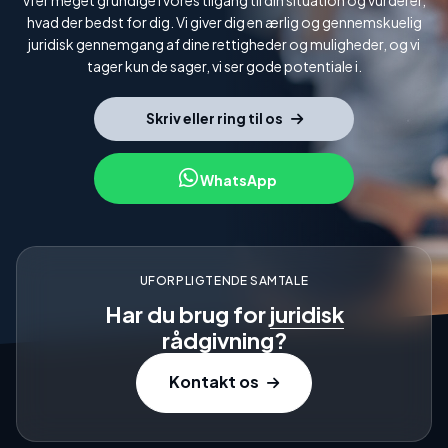
Vi er meget grundige i vores tilgang til din situation og vurderer,
hvad der bedst for dig. Vi giver dig en ærlig og gennemskuelig
juridisk gennemgang af dine rettigheder og muligheder, og vi
tager kun de sager, vi ser gode potentiale i.
Skriv eller ring til os
WhatsApp
UFORPLIGTENDE SAMTALE
Har du brug for
juridisk
rådgivning?
Kontakt os