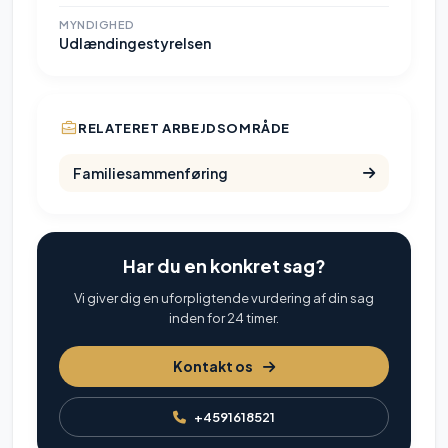
MYNDIGHED
Udlændingestyrelsen
RELATERET ARBEJDSOMRÅDE
Familiesammenføring
Har du en konkret sag?
Vi giver dig en uforpligtende vurdering af din sag
inden for 24 timer.
Kontakt os
+4591618521