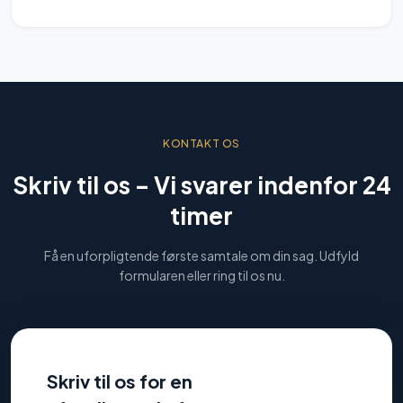
KONTAKT OS
Skriv til os –
Vi svarer indenfor 24
timer
Få en uforpligtende første samtale om din sag. Udfyld
formularen eller ring til os nu.
Skriv til os for en