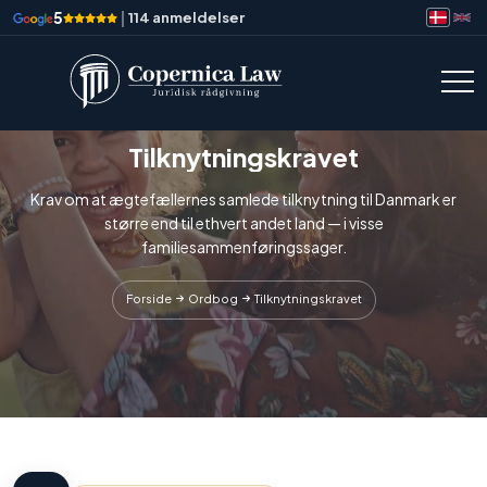
5
|
114 anmeldelser
Tilknytningskravet
Krav om at ægtefællernes samlede tilknytning til Danmark er
større end til ethvert andet land — i visse
familiesammenføringssager.
Forside
Ordbog
Tilknytningskravet