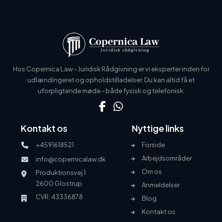
Hos Copernica Law - Juridisk Rådgivning er vi eksperter inden for
udlændingeret og opholdstilladelser. Du kan altid få et
uforpligtende møde - både fysisk og telefonisk.
Kontakt os
Nyttige links
+4591618521
Forside
Arbejdsområder
info@copernicalaw.dk
Om os
Produktionsvej 1
2600 Glostrup
Anmeldelser
CVR: 43336878
Blog
Kontakt os