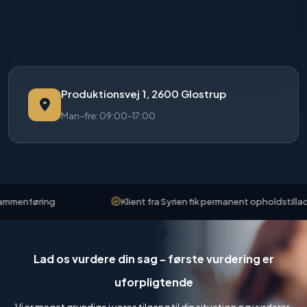
Produktionsvej 1, 2600 Glostrup
Man–fre: 09:00–17:00
mmenføring
Klient fra Syrien fik permanent opholdstilladels
Lad os vurdere din sag - første vurdering er
uforpligtende