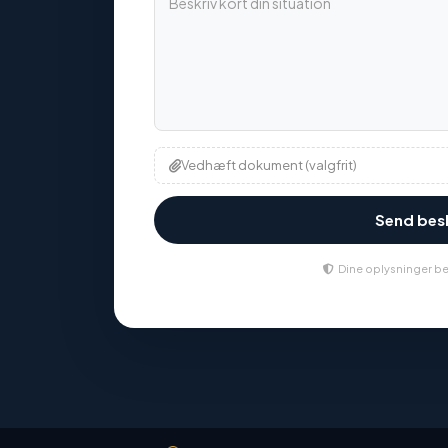
Vedhæft dokument (valgfrit)
Send be
Dine oplysninger be