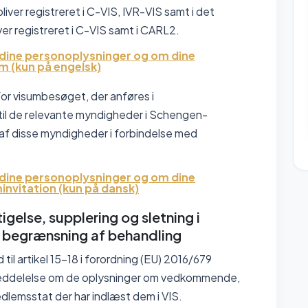
iver registreret i C-VIS, IVR-VIS samt i det
er registreret i C-VIS samt i CARL2.
dine personoplysninger og om dine
m (kun på engelsk)
for visumbesøget, der anføres i
et til de relevante myndigheder i Schengen-
 af disse myndigheder i forbindelse med
dine personoplysninger og om dine
minvitation (kun på dansk)
igelse, supplering og sletning i
t begrænsning af behandling
til artikel 15-18 i forordning (EU) 2016/679
å meddelelse om de oplysninger om vedkommende,
medlemsstat der har indlæst dem i VIS.