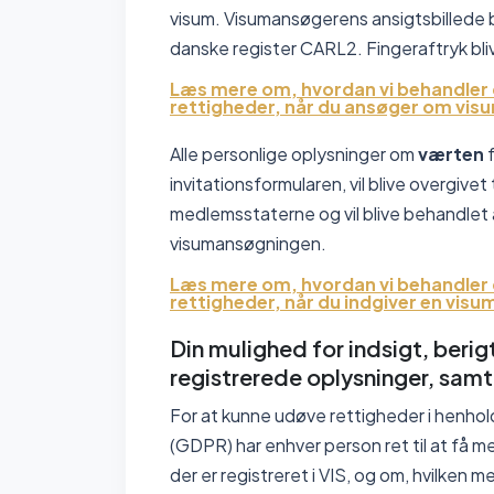
visum. Visumansøgerens ansigtsbillede bl
danske register CARL2. Fingeraftryk bliv
Læs mere om, hvordan vi behandler 
rettigheder, når du ansøger om visu
Alle personlige oplysninger om
værten
invitationsformularen, vil blive overgiv
medlemsstaterne og vil blive behandlet
visumansøgningen.
Læs mere om, hvordan vi behandler 
rettigheder, når du indgiver en visu
Din mulighed for indsigt, berigt
registrerede oplysninger, sam
For at kunne udøve rettigheder i henhold 
(GDPR) har enhver person ret til at f
der er registreret i VIS, og om, hvilken 