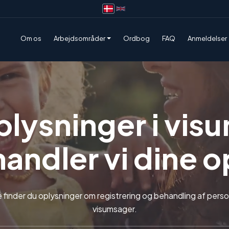
Om os
Arbejdsområder
Ordbog
FAQ
Anmeldelser
lysninger i vis
andler vi dine o
 finder du oplysninger om registrering og behandling af perso
visumsager.