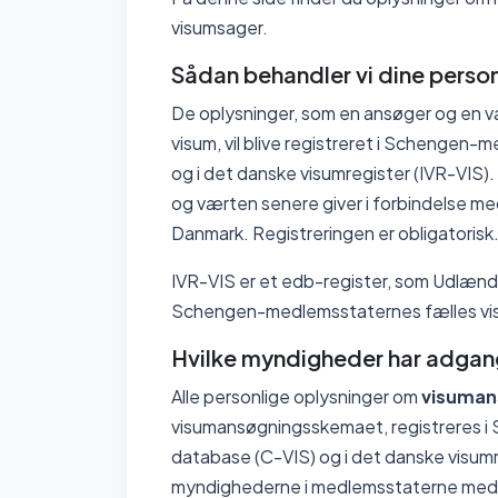
visumsager.
Sådan behandler vi dine perso
De oplysninger, som en ansøger og en v
visum, vil blive registreret i Schengen
og i det danske visumregister (IVR-VIS
og værten senere giver i forbindelse me
Danmark. Registreringen er obligatorisk
IVR-VIS er et edb-register, som Udlændi
Schengen-medlemsstaternes fælles vi
Hvilke myndigheder har adgang
Alle personlige oplysninger om
visuman
visumansøgningsskemaet, registreres i
database (C-VIS) og i det danske visumr
myndighederne i medlemsstaterne med d