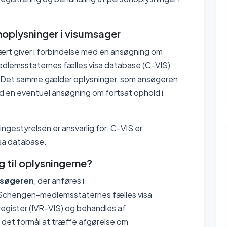
noplysninger i visumsager
ært giver i forbindelse med en ansøgning om
-medlemsstaternes fælles visa database (C-VIS)
). Det samme gælder oplysninger, som ansøgeren
d en eventuel ansøgning om fortsat ophold i
.
ngestyrelsen er ansvarlig for. C-VIS er
sa database.
 til oplysningerne?
søgeren
, der anføres i
 Schengen-medlemsstaternes fælles visa
egister (IVR-VIS) og behandles af
et formål at træffe afgørelse om