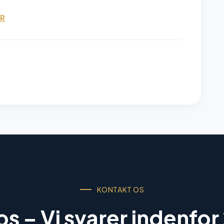
PR
KONTAKT OS
 os –
Vi svarer indenfor