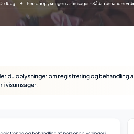
Ordbog
Personoplysninger i visumsager – Sådan behandler vi di
er du oplysninger om registrering og behandling a
 i visumsager.
registrering og behandling af personoplysninger i