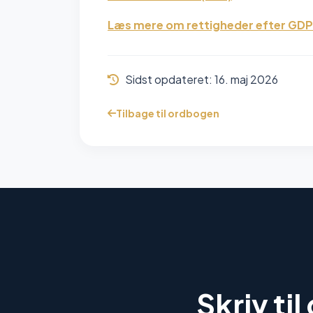
Læs mere om rettigheder efter GD
Sidst opdateret:
16. maj 2026
Tilbage til ordbogen
Skriv til