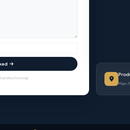
sked
Produ
handles fortroligt
Man–f