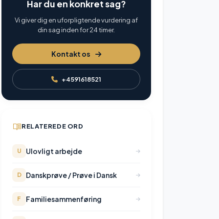
Har du en konkret sag?
Vi giver dig en uforpligtende vurdering af
din sag inden for 24 timer.
Kontakt os
+4591618521
RELATEREDE ORD
Ulovligt arbejde
U
Danskprøve / Prøve i Dansk
D
Familiesammenføring
F