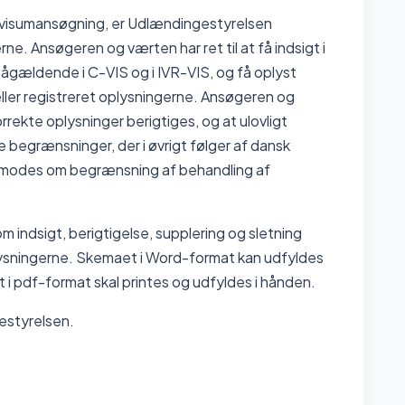
visumansøgning, er Udlændingestyrelsen
ne. Ansøgeren og værten har ret til at få indsigt i
pågældende i C-VIS og i IVR-VIS, og få oplyst
eller registreret oplysningerne. Ansøgeren og
rekte oplysninger berigtiges, og at ulovligt
 begrænsninger, der i øvrigt følger af dansk
 anmodes om begrænsning af behandling af
 indsigt, berigtigelse, supplering og sletning
ysningerne. Skemaet i Word-format kan udfyldes
i pdf-format skal printes og udfyldes i hånden.
estyrelsen.