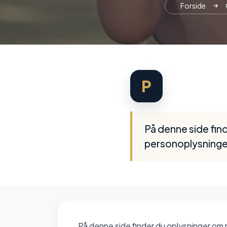
Forside
P
På denne side find
personoplysninger
På denne side finder du oplysninger om 