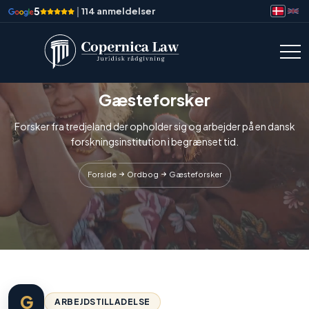
5
|
114 anmeldelser
Gæsteforsker
Forsker fra tredjeland der opholder sig og arbejder på en dansk
forskningsinstitution i begrænset tid.
Forside
Ordbog
Gæsteforsker
G
ARBEJDSTILLADELSE