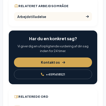
RELATERET ARBEJDSOMRÅDE
Arbejdstilladelse
Har du en konkret sag?
Vi giver dig en uforpligtende vurdering af din sag
inden for 24 timer.
Kontakt os
+4591618521
RELATEREDE ORD