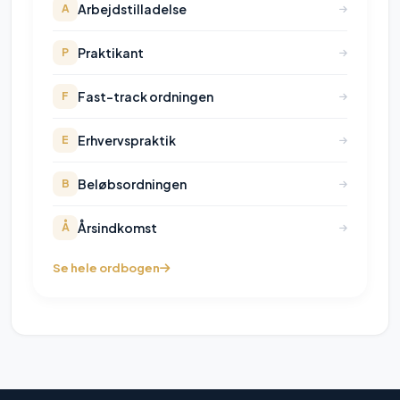
Arbejdstilladelse
A
Praktikant
P
Fast-track ordningen
F
Erhvervspraktik
E
Beløbsordningen
B
Årsindkomst
Å
Se hele ordbogen