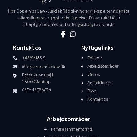
Hos Copernica Law - Juridisk Rådgivning er vi eksperter inden for
udlændingeret og opholdstilladelser. Du kan altid få et
uforpligtende møde - både fysisk og telefonisk.
Kontakt os
Nyttige links
+4591618521
Forside
Arbejdsområder
info@copernicalaw.dk
Om os
Produktionsvej 1
2600 Glostrup
Anmeldelser
CVR: 43336878
Blog
Kontakt os
Arbejdsområder
Familiesammenføring