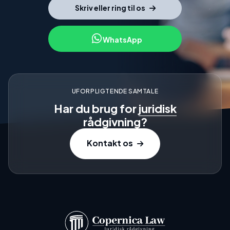
Skriv eller ring til os
WhatsApp
UFORPLIGTENDE SAMTALE
Har du brug for
juridisk
rådgivning?
Kontakt os