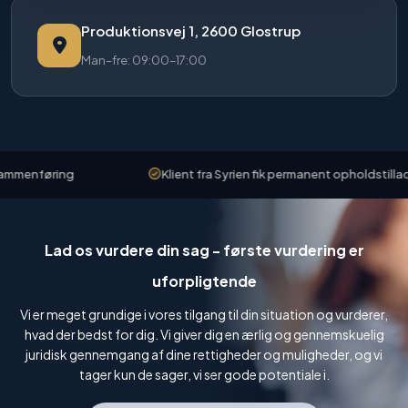
Produktionsvej 1, 2600 Glostrup
Man–fre: 09:00–17:00
mmenføring
Klient fra Syrien fik permanent opholdstilladels
Lad os vurdere din sag - første vurdering er
uforpligtende
Vi er meget grundige i vores tilgang til din situation og vurderer,
hvad der bedst for dig. Vi giver dig en ærlig og gennemskuelig
juridisk gennemgang af dine rettigheder og muligheder, og vi
tager kun de sager, vi ser gode potentiale i.