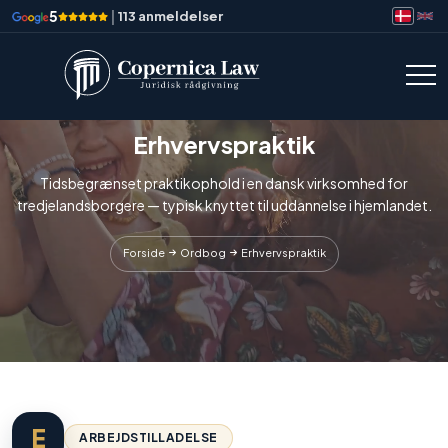
5
|
113 anmeldelser
Erhvervspraktik
Tidsbegrænset praktikophold i en dansk virksomhed for
tredjelandsborgere — typisk knyttet til uddannelse i hjemlandet.
Forside
Ordbog
Erhvervspraktik
E
ARBEJDSTILLADELSE