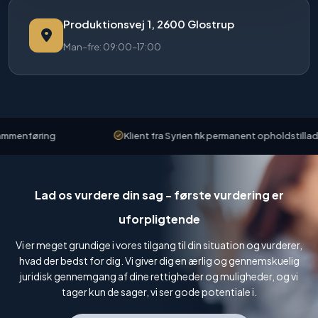
Produktionsvej 1, 2600 Glostrup
Man–fre: 09:00–17:00
menføring
Klient fra Syrien fik permanent opholdstilladels
Lad os vurdere din sag - første vurdering er
uforpligtende
Vi er meget grundige i vores tilgang til din situation og vurderer,
hvad der bedst for dig. Vi giver dig en ærlig og gennemskuelig
juridisk gennemgang af dine rettigheder og muligheder, og vi
tager kun de sager, vi ser gode potentiale i.