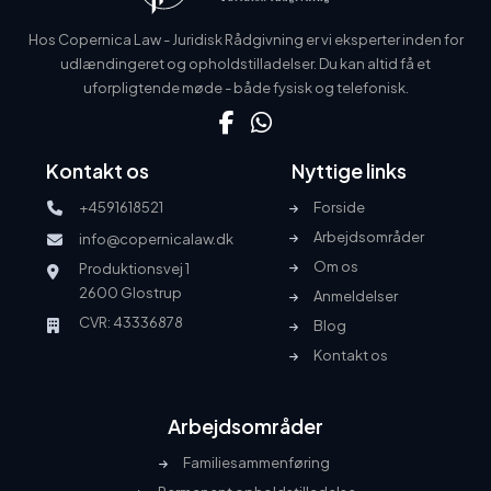
Hos Copernica Law - Juridisk Rådgivning er vi eksperter inden for
udlændingeret og opholdstilladelser. Du kan altid få et
uforpligtende møde - både fysisk og telefonisk.
Kontakt os
Nyttige links
+4591618521
Forside
Arbejdsområder
info@copernicalaw.dk
Om os
Produktionsvej 1
2600 Glostrup
Anmeldelser
CVR: 43336878
Blog
Kontakt os
Arbejdsområder
Familiesammenføring