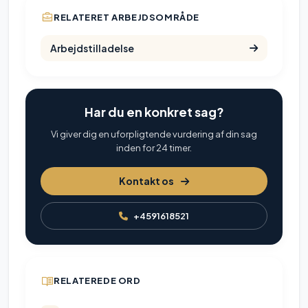
RELATERET ARBEJDSOMRÅDE
Arbejdstilladelse
Har du en konkret sag?
Vi giver dig en uforpligtende vurdering af din sag
inden for 24 timer.
Kontakt os
+4591618521
RELATEREDE ORD