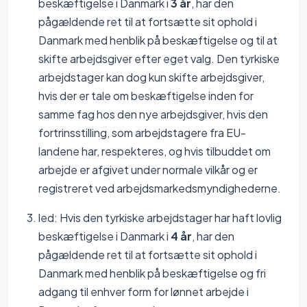
beskæftigelse i Danmark i
3 år
, har den
pågældende ret til at fortsætte sit ophold i
Danmark med henblik på beskæftigelse og til at
skifte arbejdsgiver efter eget valg. Den tyrkiske
arbejdstager kan dog kun skifte arbejdsgiver,
hvis der er tale om beskæftigelse inden for
samme fag hos den nye arbejdsgiver, hvis den
fortrinsstilling, som arbejdstagere fra EU-
landene har, respekteres, og hvis tilbuddet om
arbejde er afgivet under normale vilkår og er
registreret ved arbejdsmarkedsmyndighederne.
led: Hvis den tyrkiske arbejdstager har haft lovlig
beskæftigelse i Danmark i
4 år
, har den
pågældende ret til at fortsætte sit ophold i
Danmark med henblik på beskæftigelse og fri
adgang til enhver form for lønnet arbejde i