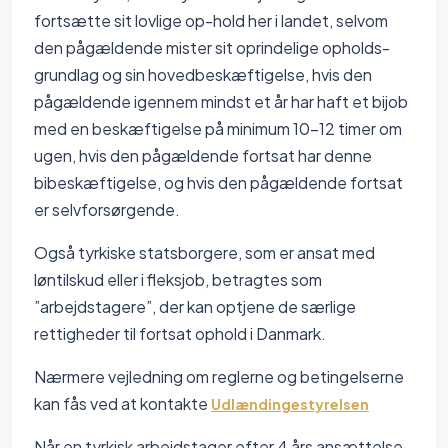
fortsætte sit lovlige op-hold her i landet, selvom
den pågældende mister sit oprindelige opholds-
grundlag og sin hovedbeskæftigelse, hvis den
pågældende igennem mindst et år har haft et bijob
med en beskæftigelse på minimum 10-12 timer om
ugen, hvis den pågældende fortsat har denne
bibeskæftigelse, og hvis den pågældende fortsat
er selvforsørgende.
Også tyrkiske statsborgere, som er ansat med
løntilskud eller i fleksjob, betragtes som
”arbejdstagere”, der kan optjene de særlige
rettigheder til fortsat ophold i Danmark.
Nærmere vejledning om reglerne og betingelserne
kan fås ved at kontakte
Udlændingestyrelsen
Når en tyrkisk arbejdstager efter 4 års ansættelse