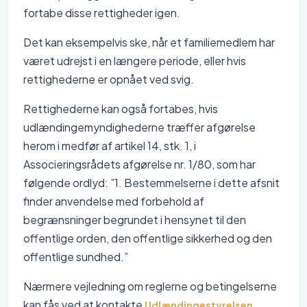
fortabe disse rettigheder igen.
Det kan eksempelvis ske, når et familiemedlem har
været udrejst i en længere periode, eller hvis
rettighederne er opnået ved svig.
Rettighederne kan også fortabes, hvis
udlændingemyndighederne træffer afgørelse
herom i medfør af artikel 14, stk. 1, i
Associeringsrådets afgørelse nr. 1/80, som har
følgende ordlyd: ”1. Bestemmelserne i dette afsnit
finder anvendelse med forbehold af
begrænsninger begrundet i hensynet til den
offentlige orden, den offentlige sikkerhed og den
offentlige sundhed.”
Nærmere vejledning om reglerne og betingelserne
kan fås ved at kontakte
.
Udlændingestyrelsen