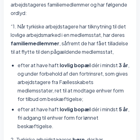
arbejdstageres familiemedlemmer og har følgende
ordlyd:
“1. Når tyrkiske arbejdstagere har tilknytning til det
lovlige arbejdsmarked i en medlemsstat, har deres
familiemedlemmer
, såfremt de har fået tilladelse
til at flytte til den pågældende medlemsstat,
efter at have haft
lovlig bopæl
dér i mindst
3 år
,
og under forbehold af den fortrinsret, som gives
arbejdstagere fra Fællesskabets
medlemsstater, ret til at modtage enhver form
for tilbud om beskæftigelse;
efter at have haft
lovlig bopæl
dér i mindst
5 år
,
fri adgang til enhver form for lønnet
beskæftigelse.
2. Tyrkiske arbejdstageres
børn
, der har