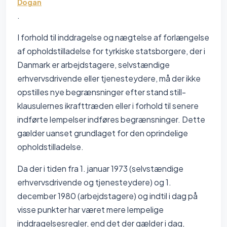
Dogan
.
I forhold til inddragelse og nægtelse af forlængelse
af opholdstilladelse for tyrkiske statsborgere, der i
Danmark er arbejdstagere, selvstændige
erhvervsdrivende eller tjenesteydere, må der ikke
opstilles nye begrænsninger efter stand still-
klausulernes ikrafttræden eller i forhold til senere
indførte lempelser indføres begrænsninger. Dette
gælder uanset grundlaget for den oprindelige
opholdstilladelse.
Da der i tiden fra 1. januar 1973 (selvstændige
erhvervsdrivende og tjenesteydere) og 1.
december 1980 (arbejdstagere) og indtil i dag på
visse punkter har været mere lempelige
inddragelsesregler, end det der gælder i dag,