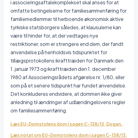
i associeringsaftalekomplekset skal anses for at
omfatte betingelserne for familiesammenføring for
familiemedlemmer til herboende økonomisk aktive
tyrkiske statsborgere således, at klausulerne kan
være til hinder for, at der vedtages nye
restriktioner, som er strengere end dem, der fandt
anvendelse på henholdsvis tidspunktet for
tillægsprotokollens ikrafttræden for Danmark den
1. januar 1973 og ikrafttræden den 1. december
1980 af Associeringsrådets afgørelse nr. 1/80, eller
som på et senere tidspunkt har fundet anvendelse.
Det konkluderes endvidere, at dommen ikke giver
anledning til ændringer af udlændingelovens regler
om familiesammenføring.
Læs EU-Domstolens dom i sagen C-138/13, Dogan.
Læs notat om EU-Domstolens dom i sagen C-138/13,