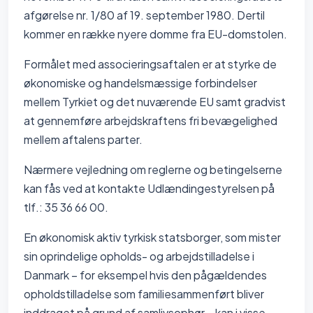
afgørelse nr. 1/80 af 19. september 1980. Dertil
kommer en række nyere domme fra EU-domstolen.
Formålet med associeringsaftalen er at styrke de
økonomiske og handelsmæssige forbindelser
mellem Tyrkiet og det nuværende EU samt gradvist
at gennemføre arbejdskraftens fri bevægelighed
mellem aftalens parter.
Nærmere vejledning om reglerne og betingelserne
kan fås ved at kontakte Udlændingestyrelsen på
tlf.: 35 36 66 00.
En økonomisk aktiv tyrkisk statsborger, som mister
sin oprindelige opholds- og arbejdstilladelse i
Danmark – for eksempel hvis den pågældendes
opholdstilladelse som familiesammenført bliver
inddraget på grund af samlivsophør – kan i visse