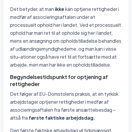
Det betyder, at man
ikke
kan optjene rettigheder i
medfør af associeringsaftalen under et
processuelt ophold her i landet. Ved et processuelt
ophold har man ret til at opholde sig her i landet,
mens en ansøgning om opholdstilladelse behandles
af udlændingemyndighederne, og man kan i visse
situ-ationer også have ret til at fortsætte med at
arbejde, men man har ikke en opholdstilladelse.
Begyndelsestidspunkt for optjening af
rettigheder
Det følger af EU-Domstolens praksis, at en tyrkisk
arbejdstager optjener rettigheder i medfør af
associeringsaftalen fra første ansættelsesdag –
altså fra
første faktiske arbejdsdag.
Den første faktiske arbejdsdag vil tidsmæssigt