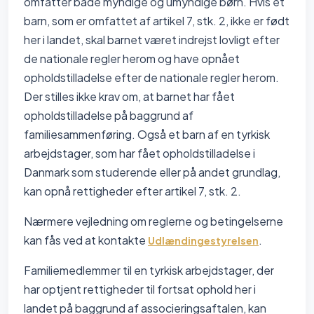
omfatter både myndige og umyndige børn. Hvis et
barn, som er omfattet af artikel 7, stk. 2, ikke er født
her i landet, skal barnet været indrejst lovligt efter
de nationale regler herom og have opnået
opholdstilladelse efter de nationale regler herom.
Der stilles ikke krav om, at barnet har fået
opholdstilladelse på baggrund af
familiesammenføring. Også et barn af en tyrkisk
arbejdstager, som har fået opholdstilladelse i
Danmark som studerende eller på andet grundlag,
kan opnå rettigheder efter artikel 7, stk. 2.
Nærmere vejledning om reglerne og betingelserne
kan fås ved at kontakte
.
Udlændingestyrelsen
Familiemedlemmer til en tyrkisk arbejdstager, der
har optjent rettigheder til fortsat ophold her i
landet på baggrund af associeringsaftalen, kan