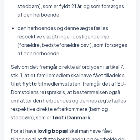
stedbørn), som er fyldt 21 år, og som forsørges
af den herboende,
den herboendes og denne ægtefælles
respektive slægtninge i opstigende linje
(forældre, bedsteforældre osv.), som forsørges
af den herboende.
Selv om det fremgår direkte af ordlyden i artikel 7,
stk. 1, at et familiemedlem skal have fået tilladelse
til
at flytte til
medlemsstaten, fremgår det af EU-
Domstolens retspraksis, at bestemmelsen også
omfatter den herboendes og dennes ægtefælles
respektive direkte efterkommere (børn og
stedbørn), som er
født i Danmark
.
For at have
lovlig bopæl
skal man have fået
tilladelse til at flytte her til landet og overholde de