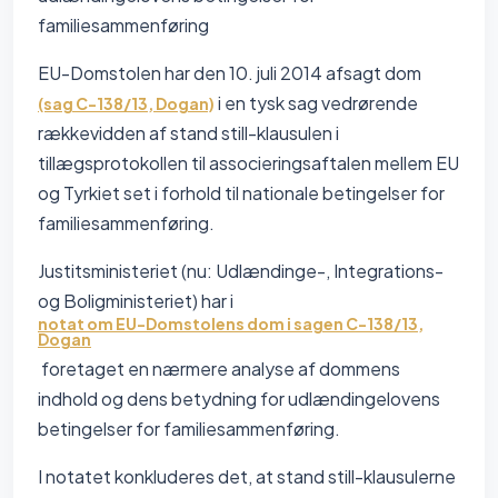
familiesammenføring
EU-Domstolen har den 10. juli 2014 afsagt dom
i en tysk sag vedrørende
(sag C-138/13, Dogan)
rækkevidden af stand still-klausulen i
tillægsprotokollen til associeringsaftalen mellem EU
og Tyrkiet set i forhold til nationale betingelser for
familiesammenføring.
Justitsministeriet (nu: Udlændinge-, Integrations-
og Boligministeriet) har i
notat om EU-Domstolens dom i sagen C-138/13,
Dogan
foretaget en nærmere analyse af dommens
indhold og dens betydning for udlændingelovens
betingelser for familiesammenføring.
I notatet konkluderes det, at stand still-klausulerne