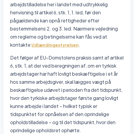
arbejdstilladelse her i landet med udtrykkelig
henvisning til artikel 6, stk. 1, 1. led, før den
pågældende kan opnå rettigheder efter
bestemmelsens 2. og 3. led. Nærmere vejledning
om reglerne og betingelserne kan fås ved at
kontakte
.
Udlændingestyrelsen
Det følger af EU-Domstolens praksis samt af artikel
6, stk. 1, at der ved beregningen af, om en tyrkisk
arbejdstager har haft lovligt beskæftigelse i et år
hos samme arbejdsgiver, skal lægges vægt på
beskæftigelse udøvet i perioden fra det tidspunkt,
hvor den tyrkiske arbejdstager første gang lovligt
kunne arbejde i landet – hvilket typisk er
tidspunktet for opnåelsen af den oprindelige
opholdstilladelse – og til det tidspunkt, hvor den
oprindelige opholdsret ophørte.