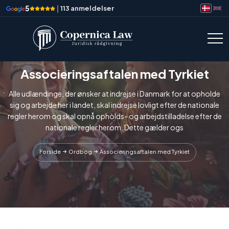
5
|
113 anmeldelser
Associeringsaftalen med Tyrkiet
Alle udlændinge, der ønsker at indrejse i Danmark for at opholde
sig og arbejde her i landet, skal indrejse lovligt efter de nationale
regler herom og skal opnå opholds- og arbejdstilladelse efter de
nationale regler herom. Dette gælder ogs
Forside
Ordbog
Associeringsaftalen med Tyrkiet