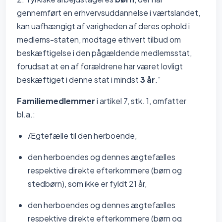
gennemført en erhvervsuddannelse i værtslandet,
kan uafhængigt af varigheden af deres ophold i
medlems-staten, modtage ethvert tilbud om
beskæftigelse i den pågældende medlemsstat,
forudsat at en af forældrene har været lovligt
beskæftiget i denne stat i mindst
3 år
.”
Familiemedlemmer
i artikel 7, stk. 1, omfatter
bl.a.:
Ægtefælle til den herboende,
den herboendes og dennes ægtefælles
respektive direkte efterkommere (børn og
stedbørn), som ikke er fyldt 21 år,
den herboendes og dennes ægtefælles
respektive direkte efterkommere (børn og