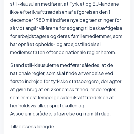
still-klausulen medfører, at Tyrkiet og EU-landene
ikke efter ikrafttrædelsen af afgørelsen den 1.
december 1980 må indføre nye begrænsninger for
så vidt angår vilkårene for adgang til beskæftigelse
for arbejdstagere og deres familiemedlemmer, som
har opnået opholds- og arbejdstilladelse i
medlemsstaten efter de nationale regler herom.
Stand still-klausulerne medfører således, at de
nationale regler, som skal finde anvendelse ved
første indrejse for tyrkiske statsborgere, der agter
at gøre brug af en økonomisk frihed, er de regler,
som er mest lempelige siden ikrafttrædelsen af
henholdsvis tillægsprotokollen og
Associeringsrådets afgørelse og frem til i dag.
Tilladelsens længde