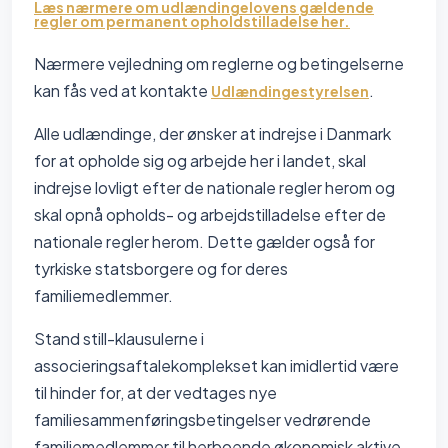
Læs nærmere om udlændingelovens gældende
regler om permanent opholdstilladelse her.
Nærmere vejledning om reglerne og betingelserne
kan fås ved at kontakte
.
Udlændingestyrelsen
Alle udlændinge, der ønsker at indrejse i Danmark
for at opholde sig og arbejde her i landet, skal
indrejse lovligt efter de nationale regler herom og
skal opnå opholds- og arbejdstilladelse efter de
nationale regler herom. Dette gælder også for
tyrkiske statsborgere og for deres
familiemedlemmer.
Stand still-klausulerne i
associeringsaftalekomplekset kan imidlertid være
til hinder for, at der vedtages nye
familiesammenføringsbetingelser vedrørende
familiemedlemmer til herboende økonomisk aktive