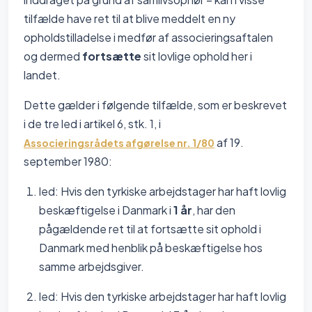
tilfælde have ret til at blive meddelt en ny
opholdstilladelse i medfør af associeringsaftalen
og dermed
fortsætte
sit lovlige ophold her i
landet.
Dette gælder i følgende tilfælde, som er beskrevet
i de tre led i artikel 6, stk. 1, i
af 19.
Associeringsrådets afgørelse nr. 1/80
september 1980:
led: Hvis den tyrkiske arbejdstager har haft lovlig
beskæftigelse i Danmark i
1 år
, har den
pågældende ret til at fortsætte sit ophold i
Danmark med henblik på beskæftigelse hos
samme arbejdsgiver.
led: Hvis den tyrkiske arbejdstager har haft lovlig