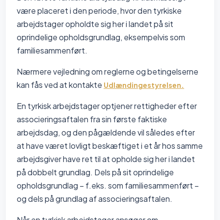
være placeret i den periode, hvor den tyrkiske
arbejdstager opholdte sig her i landet på sit
oprindelige opholdsgrundlag, eksempelvis som
familiesammenført.
Nærmere vejledning om reglerne og betingelserne
kan fås ved at kontakte
Udlændingestyrelsen.
En tyrkisk arbejdstager optjener rettigheder efter
associeringsaftalen fra sin første faktiske
arbejdsdag, og den pågældende vil således efter
at have været lovligt beskæftiget i et år hos samme
arbejdsgiver have ret til at opholde sig her i landet
på dobbelt grundlag. Dels på sit oprindelige
opholdsgrundlag – f.eks. som familiesammenført –
og dels på grundlag af associeringsaftalen.
Når en tyrkisk arbejdstager ansøger om