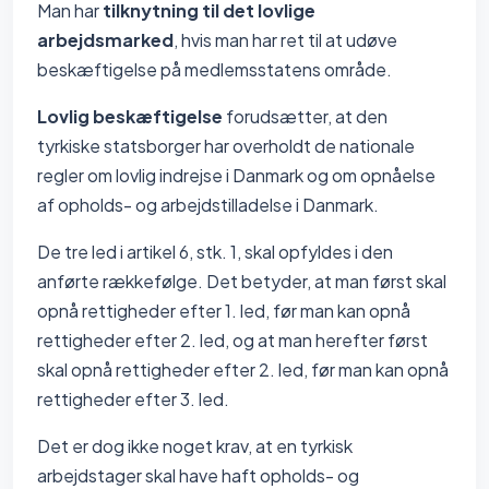
Man har
tilknytning til det lovlige
arbejdsmarked
, hvis man har ret til at udøve
beskæftigelse på medlemsstatens område.
Lovlig beskæftigelse
forudsætter, at den
tyrkiske statsborger har overholdt de nationale
regler om lovlig indrejse i Danmark og om opnåelse
af opholds- og arbejdstilladelse i Danmark.
De tre led i artikel 6, stk. 1, skal opfyldes i den
anførte rækkefølge. Det betyder, at man først skal
opnå rettigheder efter 1. led, før man kan opnå
rettigheder efter 2. led, og at man herefter først
skal opnå rettigheder efter 2. led, før man kan opnå
rettigheder efter 3. led.
Det er dog ikke noget krav, at en tyrkisk
arbejdstager skal have haft opholds- og