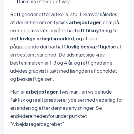
Danmark efter eget valg.
Rettigheder efter artikel 6, stk. 1, kræver således,
at der er tale om en tyrkisk
arbejdstager
, som på
en medlemsstats område har haft
tilknytning til
det lovlige arbejdsmarked
, og at den
pågældende dér har haft
lovlig beskæftigelse
af
en bestemt varighed. De tidsmæssige krav i
bestemmelsen er 1, 3 og 4 år, og rettighederne
udvides gradvist i takt med længden af opholdet
og beskæftigelsen.
Man er
arbejdstager
, hvis man i en vis periode
faktisk og reelt præsterer ydelser mod vederlag for
en anden og efter dennes anvisninger. Se
endvidere nedenfor under punktet
”Arbejdstagerbegrebet”.