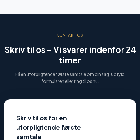
KONTAKT OS
Skriv til os –
Vi svarer indenfor 24
timer
Få en uforpligtende første samtale om din sag. Udfyld
formularen eller ring til os nu.
Skriv til os for en
uforpligtende første
samtale