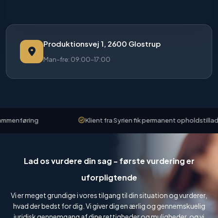
Produktionsvej 1, 2600 Glostrup
Man–fre: 09:00–17:00
menføring
Klient fra Syrien fik permanent opholdstilladels
Lad os vurdere din sag - første vurdering er
uforpligtende
Vi er meget grundige i vores tilgang til din situation og vurderer,
hvad der bedst for dig. Vi giver dig en ærlig og gennemskuelig
juridisk gennemgang af dine rettigheder og muligheder, og vi