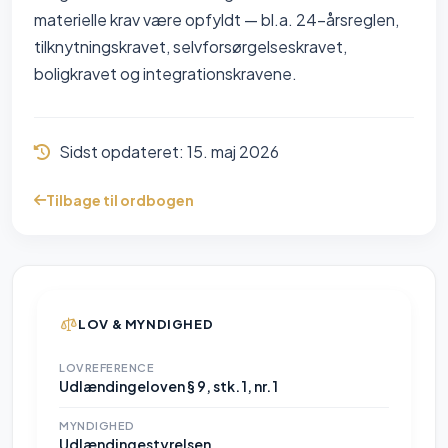
materielle krav være opfyldt — bl.a. 24-årsreglen,
tilknytningskravet, selvforsørgelseskravet,
boligkravet og integrationskravene.
Sidst opdateret:
15. maj 2026
Tilbage til ordbogen
LOV & MYNDIGHED
LOVREFERENCE
Udlændingeloven § 9, stk. 1, nr. 1
MYNDIGHED
Udlændingestyrelsen