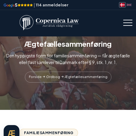
5
|
114 anmeldelser
Ægtefællesammenføring
Den hyppigste form for familiesammenføring — får ægtefælle
eller fast samlever til Danmark efter § 9, stk. 1, nr. 1.
Forside
Ordbog
Ægtefællesammenføring
Æ
FAMILIESAMMENFØRING