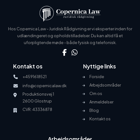
Hos Copernica Law - Juridisk Rådgivning er vi eksperter inden for
udlændingeret og opholdstilladelser. Du kan altid få et
uforpligtende møde - både fysisk og telefonisk.
Kontakt os
Nyttige links
+4591618521
Forside
Arbejdsområder
info@copernicalaw.dk
Om os
Produktionsvej 1
2600 Glostrup
Anmeldelser
CVR: 43336878
Blog
Kontakt os
Arbejdsområder