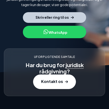
tager kun de sager, vi ser gode potentiale i.
Skriv eller ring til os
WhatsApp
UFORPLIGTENDE SAMTALE
Har du brug for
juridisk
rådgivning?
Kontakt os