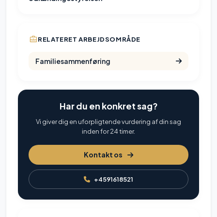
RELATERET ARBEJDSOMRÅDE
Familiesammenføring
Har du en konkret sag?
Vi giver dig en uforpligtende vurdering af din sag
inden for 24 timer.
Kontakt os
+4591618521