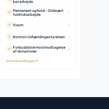
kan arbejde
Permanent ophold – Ordinært
P
fuldtidsarbejde
Visum
V
Kontrol i Udlændingestyrelsen
K
Forbudsliste mod modtagelse
F
af donationer
Se hele ordbogen