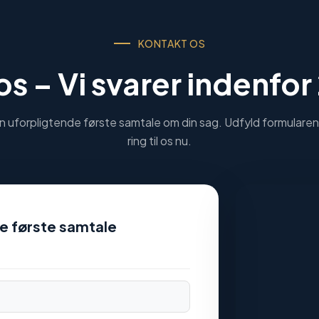
KONTAKT OS
 os –
Vi svarer indenfor
n uforpligtende første samtale om din sag. Udfyld formularen 
ring til os nu.
nde første samtale