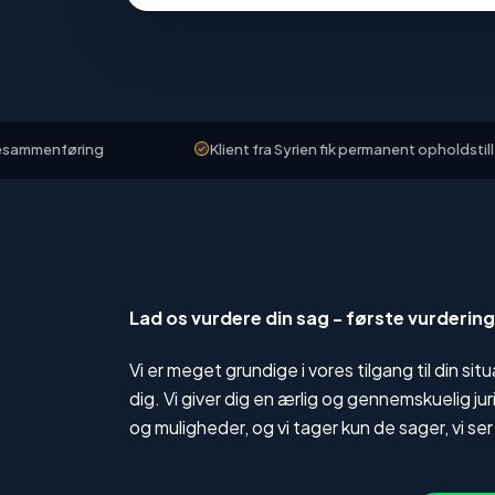
øring
Klient fra Syrien fik permanent opholdstilladelse
Lad os vurdere din sag - første vurderin
Vi er meget grundige i vores tilgang til din si
dig. Vi giver dig en ærlig og gennemskuelig j
og muligheder, og vi tager kun de sager, vi ser