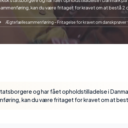
yrkisk statsborgere og har fået opholdstilladelse i Danmark p
mmenføring, kan du være fritaget for kravet om at bestå 2 
Ægtefællesammenføring – Fritagelse for kravet om danskprøver f
 statsborgere og har fået opholdstilladelse i Danm
ring, kan du være fritaget for kravet om at best