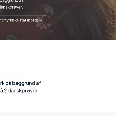
å baggrund af
danskprøver.
or tyrkiske statsborgere
ark på baggrund af
å 2 danskprøver.