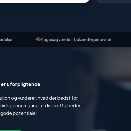
Klagesag vundet i Udlændingenævnet
Klien
g er uforpligtende
tuation og vurderer, hvad der bedst for
uridisk gennemgang af dine rettigheder
 gode potentiale i.