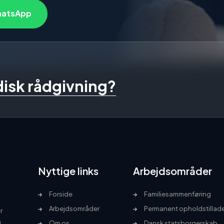
atsApp
idisk rådgivning?
Nyttige links
Arbejdsområder
Forside
Familiesammenføring
Arbejdsområder
Permanent opholdstillad
r
n
Om os
Dansk statsborgerskab