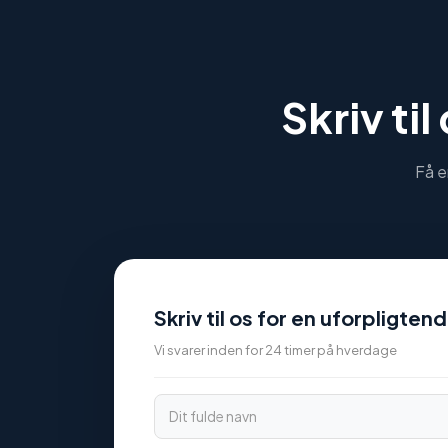
Skriv til
Få e
Skriv til os for en uforpligte
Vi svarer inden for 24 timer på hverdage
Dit fulde navn