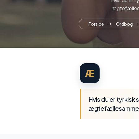
Hvis du er t
ægtefællesa
Forside
Ordbog
Æ
Hvis du er tyrkisk
ægtefællesammenfø