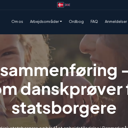
Om os
Arbejdsområder
Ordbog
FAQ
Anmeldelser
sammenføring – 
om danskprøver 
statsborgere