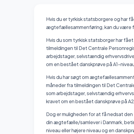
Hvis du er tyrkisk statsborgere og har f
ægtefællesammenføring, kan du være fri
Hvis du som tyrkisk statsborger har fået
tilmeldingen til Det Centrale Personreg
arbejdstager, selvstændig erhvervsdriven
om en bestået danskprøve på A1-niveau e
Hvis du har søgt om ægtefællesammenførin
måneder fra tilmeldingen til Det Centra
som arbejdstager, selvstændig erhvervsdr
kravet om en bestået danskprøve på A2-
Dog er muligheden for at få nedsat den ø
din ægtefælle/samlever i Danmark, beti
niveau eller højere niveau og en danskp