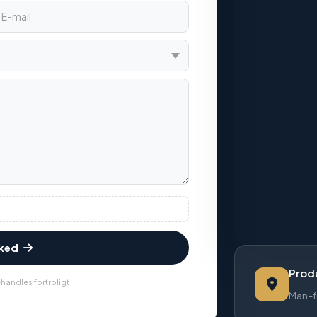
sked
Produ
handles fortroligt
Man–f