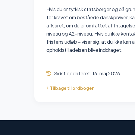
Hvis du er tyrkisk statsborger og på grun
for kravet om beståede danskprøver, ka
afklaret, om du er omfattet af fritagels
niveau og A2-niveau. Hvis du ikke kont
fristens udløb – viser sig, at du ikke kan
opholdstilladelsen blive inddraget.
Sidst opdateret:
16. maj 2026
Tilbage til ordbogen