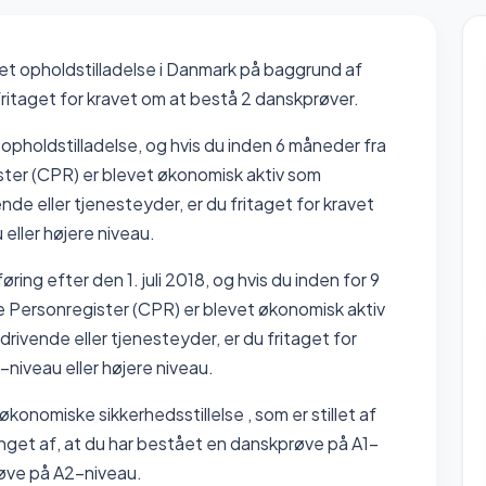
ået opholdstilladelse i Danmark på baggrund af
taget for kravet om at bestå 2 danskprøver.
 opholdstilladelse, og hvis du inden 6 måneder fra
ister (CPR) er blevet økonomisk aktiv som
de eller tjenesteyder, er du fritaget for kravet
ller højere niveau.
g efter den 1. juli 2018, og hvis du inden for 9
le Personregister (CPR) er blevet økonomisk aktiv
ivende eller tjenesteyder, er du fritaget for
niveau eller højere niveau.
konomiske sikkerhedsstillelse , som er stillet af
nget af, at du har bestået en danskprøve på A1-
røve på A2-niveau.