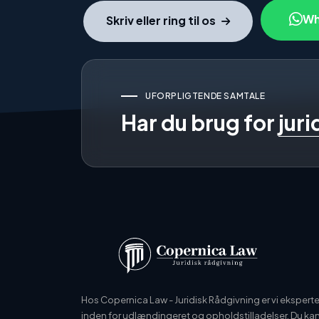
Wh
Skriv eller ring til os
UFORPLIGTENDE SAMTALE
Har du brug for
jur
Hos Copernica Law - Juridisk Rådgivning er vi eksperte
inden for udlændingeret og opholdstilladelser. Du ka