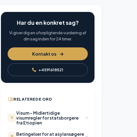
Har du en konkret sag?
Vi giver dig en uforpligtende vurdering af
din sag inden for 24 timer.
Kontakt os
+4591618521
RELATEREDE ORD
Visum - Midlertidige
visumregler for statsborgere
V
fra Etiopien
Betingelser for at asylansøgere
B